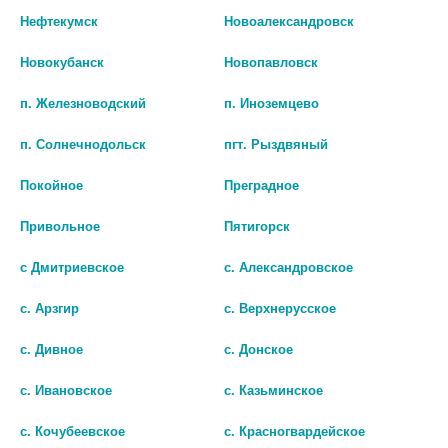
Нефтекумск
Новоалександровск
Новокубанск
Новопавловск
РАМИПРИЛ 10МГ. №30 ТАБ. /
ЛАППАКОНИТИН 0,025 №30
ОЗОН ФАРМ/ 2243
ТАБЛ
п. Железноводский
п. Иноземцево
128 руб.
620 руб.
п. Солнечнодольск
пгт. Рыздвяный
шт
шт
Покойное
Преградное
В КОРЗИНУ
В КОРЗИНУ
Привольное
Пятигорск
с Дмитриевское
с. Александровское
с. Арзгир
с. Верхнерусское
с. Дивное
с. Донское
с. Ивановское
с. Казьминское
с. Кочубеевское
с. Красногвардейское