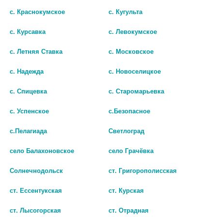
с. Краснокумское
с. Кугульта
с. Курсавка
с. Левокумское
ЛОРИСТА НД 100МГ.+25МГ. №90
АМЛОДИПИН-ПЕРИНДОПРИЛ-
ТАБ. П/О /KRKA/
ТЕВА 5МГ+10МГ №30 ТАБ.
с. Летняя Ставка
с. Московское
1 359 руб.
655 руб.
с. Надежда
с. Новоселицкое
шт
шт
с. Спицевка
с. Старомарьевка
В КОРЗИНУ
В КОРЗИНУ
с. Успенское
с.Безопасное
с.Пелагиада
Светлоград
село Балахоновское
село Грачёвка
Солнечнодольск
ст. Григорополисская
ст. Ессентукская
ст. Курская
ст. Лысогорская
ст. Отрадная