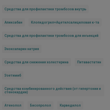
Средства для профилактики тромбозов внутрь
Апиксабан
Клопидогрел+Ацетилсалициловая к-та
Средства для профилактики тромбозов для инъекций
Эноксапарин натрия
Средства для снижения холестерина
Питавастатин
Эзетимиб
Средства комбинированного действия (от гипертонии и
стенокардии)
Атенолол
Бисопролол
Карведилол