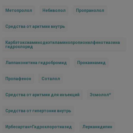
Метопролол
Небиволол
Пропранолол
Средства от аритмии внутрь
Карбэтоксиаминодиэтиламинопропионилфенотиазина
гидрохлорид
Лаппаконитина гидробромид
Прокаинамид
Пропафенон
Соталол
Средства от аритмии для инъекций
Эсмолол*
Средства от гипертонии внутрь
Ирбесартан+Гидрохлоротиазид
Лерканидипин