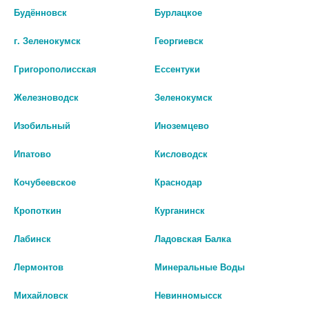
Будённовск
Бурлацкое
Средства при паталогиях головного мозга
г. Зеленокумск
Георгиевск
Средства при стенокардии,инфаркте внутрь
Григорополисская
Ессентуки
Триметазидин
Железноводск
Зеленокумск
Изобильный
Иноземцево
Средства при стенокардии,инфаркте для инъекций
Ипатово
Кисловодск
Кочубеевское
Краснодар
Кропоткин
Курганинск
Лабинск
Ладовская Балка
Лермонтов
Минеральные Воды
Михайловск
Невинномысск