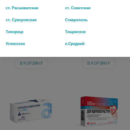
ст. Расшеватская
ст. Советская
ст. Суворовская
Ставрополь
АРИФАМ 10МГ.+1,5МГ. №30 ТАБ.
ВАЛСАРТАН 160МГ. №90 ТАБ. П/
МОДИФ.ВЫСВ. П/О 0740
О /ОЗОН/
Тихорецк
Тищенское
745 руб.
924 руб.
Успенское
х.Средний
шт
шт
В КОРЗИНУ
В КОРЗИНУ