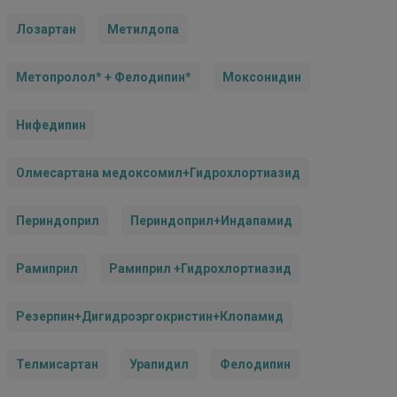
Лозартан
Метилдопа
Метопролол* + Фелодипин*
Моксонидин
Нифедипин
Олмесартана медоксомил+Гидрохлортиазид
Периндоприл
Периндоприл+Индапамид
Рамиприл
Рамиприл +Гидрохлортиазид
Резерпин+Дигидроэргокристин+Клопамид
Телмисартан
Урапидил
Фелодипин