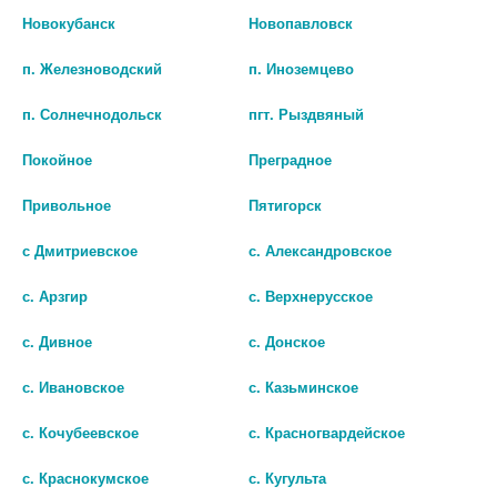
ОКСИДОМ ЦИНКА 200МЛ
ЛЕЖАЧ. БОЛЬНЫМИ
Новокубанск
Новопавловск
(WELLFIX)
НЕЙТРАЛИЗАТОР
ЗАПАХА350МЛ.
п. Железноводский
п. Иноземцево
439 руб.
466 руб.
п. Солнечнодольск
пгт. Рыздвяный
шт
шт
Покойное
Преградное
В КОРЗИНУ
В КОРЗИНУ
Привольное
Пятигорск
с Дмитриевское
с. Александровское
с. Арзгир
с. Верхнерусское
с. Дивное
с. Донское
с. Ивановское
с. Казьминское
с. Кочубеевское
с. Красногвардейское
с. Краснокумское
с. Кугульта