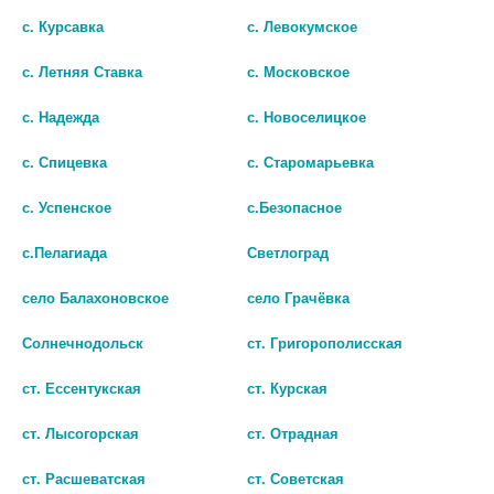
с. Курсавка
с. Левокумское
СЕНИ КЕЙР КРЕМ Д/ТЕЛА
СЕНИ КЕЙР ШАМПУНЬ-ПЕНКА
ЗАЩИТН. ЦИНК+СИНОДОР
Д/МЫТЬЯ БЕЗ ВОДЫ 200МЛ.
с. Летняя Ставка
с. Московское
200МЛ. [SENI]
[SENI]
828 руб.
552 руб.
с. Надежда
с. Новоселицкое
с. Спицевка
с. Старомарьевка
шт
шт
с. Успенское
с.Безопасное
В КОРЗИНУ
В КОРЗИНУ
с.Пелагиада
Светлоград
село Балахоновское
село Грачёвка
Солнечнодольск
ст. Григорополисская
ст. Ессентукская
ст. Курская
ст. Лысогорская
ст. Отрадная
ст. Расшеватская
ст. Советская