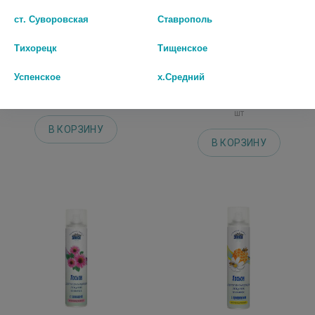
ст. Суворовская
Ставрополь
СЕНИ КЕЙР ПЕНКА Д/МЫТЬЯ И
ЭЛИКСИ ЛОСЬОН Д/УХОДА ЗА
УХОДА 500МЛ. [SENI]
ЛЕЖАЧ. БОЛЬНЫМИ
Тихорецк
Тищенское
КАЛЕНДУЛА 250МЛ.
763 руб.
Успенское
х.Средний
462 руб.
шт
шт
В КОРЗИНУ
В КОРЗИНУ