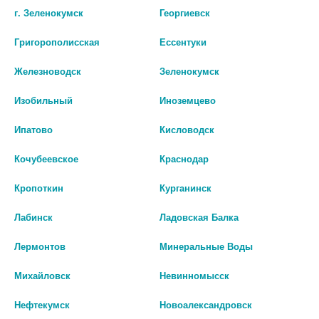
(WELLFIX)
г. Зеленокумск
Георгиевск
453 руб.
585 руб.
Григорополисская
Ессентуки
шт
шт
Железноводск
Зеленокумск
В КОРЗИНУ
В КОРЗИНУ
Изобильный
Иноземцево
Ипатово
Кисловодск
Кочубеевское
Краснодар
Кропоткин
Курганинск
Лабинск
Ладовская Балка
Лермонтов
Минеральные Воды
Михайловск
Невинномысск
Нефтекумск
Новоалександровск
ВЕЛЛФИКС КРЕМ ЗАЩИТНЫЙ С
ЭЛИКСИ ЛОСЬОН Д/УХОДА ЗА