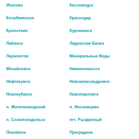
Ипатово
Кисловодск
ЛИБРИДЕРМ СКИНОПЛАСТ ДУО
ЛИБРИДЕРМ СКИНОПЛАСТ ДУО
Кочубеевское
Краснодар
АЭРОЗОЛЬ-ПЕНА
КРЕМ-БАРЬЕР ДЛЯ РУК
ВОССТАНАВЛИВАЮЩИЙ ДЛЯ
ВОССТАНАВЛИВАЮЩИЙ 50МЛ
Кропоткин
Курганинск
ЧУВСТВИТЕЛЬНОЙ КОЖИ ФЛ.
509 руб.
58Г
Лабинск
Ладовская Балка
790 руб.
шт
Лермонтов
Минеральные Воды
шт
В КОРЗИНУ
Михайловск
Невинномысск
В КОРЗИНУ
Нефтекумск
Новоалександровск
Новокубанск
Новопавловск
п. Железноводский
п. Иноземцево
п. Солнечнодольск
пгт. Рыздвяный
Покойное
Преградное