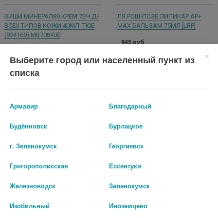
ВИШИ МИНЕРАЛ89 КРЕМ 72Ч Д/
ЛЯ РОШ-ПОЗЕ ЛИПИКАР АР+
ВСЕХ ТИПОВ КОЖИ 40МЛ. ТЮБ
МАХ БАЛЬЗАМ 75МЛ [LRP]
(934169) MB708400
945 руб.
2 446 руб.
Выберите город или населенный пункт из
шт
списка
шт
В КОРЗИНУ
В КОРЗИНУ
Армавир
Благодарный
Будённовск
Бурлацкое
г. Зеленокумск
Георгиевск
Григорополисская
Ессентуки
Железноводск
Зеленокумск
Изобильный
Иноземцево