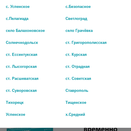
с. Успенское
с.Безопасное
с.Пелагиада
Светлоград
село Балахоновское
село Грачёвка
ЛИБРИДЕРМ СКИНОПЛАСТ ДУО
КАМЕЛОКС ГЕЛЬ С СИЛИКОНОМ
Солнечнодольск
ст. Григорополисская
БАЛЬЗАМ
15Г. /ВЕРТЕКС/
ВОССТАНАВЛИВАЮЩИЙ 40МЛ
ст. Ессентукская
ст. Курская
1 672 руб.
699 руб.
ст. Лысогорская
ст. Отрадная
шт
шт
ст. Расшеватская
ст. Советская
В КОРЗИНУ
В КОРЗИНУ
ст. Суворовская
Ставрополь
Тихорецк
Тищенское
Успенское
х.Средний