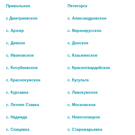
Привольное
Пятигорск
с Дмитриевское
с. Александровское
с. Арзгир
с. Верхнерусское
ЛИБРИДЕРМ СКИНОПЛАСТ ДУО
АКУЛЬЯ СИЛА АКУЛИЙ
БАЛЬЗАМ
РЕТИНОЛ КРЕМ-КОРРЕКТОР Д/
с. Дивное
с. Донское
ВОССТАНАВЛИВАЮЩИЙ 100МЛ
ЛИЦА НОЧН. ПЕРСИК+МАНГО
50МЛ.
1 250 руб.
с. Ивановское
с. Казьминское
500 руб.
с. Кочубеевское
с. Красногвардейское
шт
шт
с. Краснокумское
с. Кугульта
В КОРЗИНУ
В КОРЗИНУ
с. Курсавка
с. Левокумское
с. Летняя Ставка
с. Московское
с. Надежда
с. Новоселицкое
с. Спицевка
с. Старомарьевка