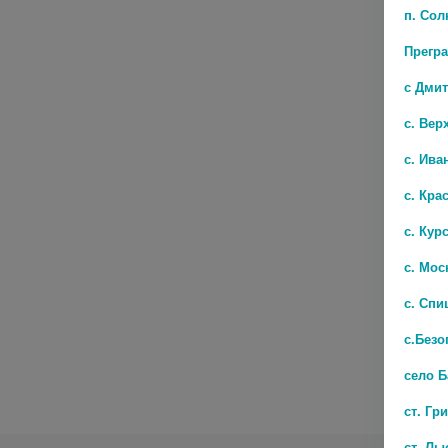
п. Со
Прегр
с Дми
с. Вер
с. Ива
с. Кра
с. Кур
с. Мос
с. Спи
с.Безо
село 
ст. Гр
ст. Лы