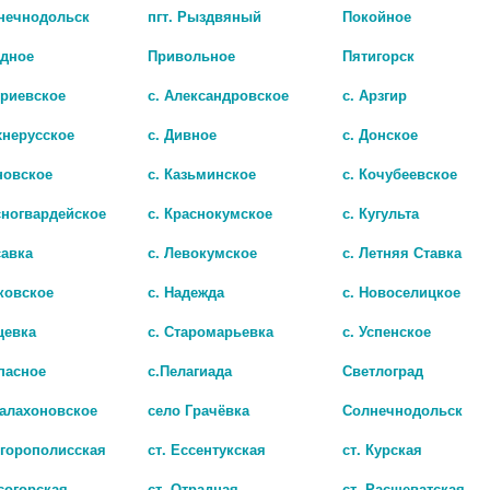
лнечнодольск
пгт. Рыздвяный
Покойное
адное
Привольное
Пятигорск
триевское
с. Александровское
с. Арзгир
хнерусское
с. Дивное
с. Донское
новское
с. Казьминское
с. Кочубеевское
сногвардейское
с. Краснокумское
с. Кугульта
савка
с. Левокумское
с. Летняя Ставка
ковское
с. Надежда
с. Новоселицкое
цевка
с. Старомарьевка
с. Успенское
пасное
с.Пелагиада
Светлоград
Балахоновское
село Грачёвка
Солнечнодольск
игорополисская
ст. Ессентукская
ст. Курская
согорская
ст. Отрадная
ст. Расшеватская