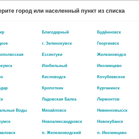
рите город или населенный пункт из списка
КАТАЛОГ
ир
Благодарный
Будённовск
цкое
г. Зеленокумск
Георгиевск
А АПТЕК
БОНУСНАЯ ПРОГРАММА
АКЦИИ
ОПЛАТА И ДОСТА
рополисская
Ессентуки
Железноводск
окумск
Изобильный
Иноземцево
СТЫЕ ЗАБОЛЕВАНИЯ
СРЕДСТВА ОТ ГИПЕРТОНИИ ВНУТРЬ
МЕТОПРОЛОЛ* + 
во
Кисловодск
Кочубеевское
одар
Кропоткин
Курганинск
дипин*
ск
Ладовская Балка
Лермонтов
альные Воды
Михайловск
Невинномысск
кумск
Новоалександровск
Новокубанск
авловск
п. Железноводский
п. Иноземцево