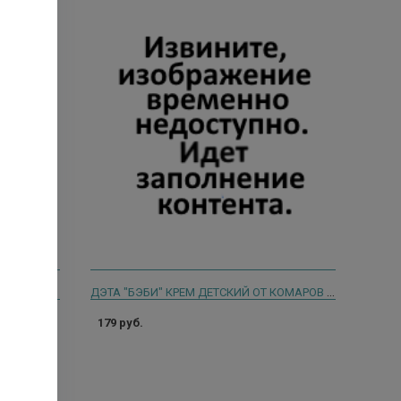
ДОК.РЕП БАЛЬЗАМ-КАРАНДАШ П/УКУСОВ 4,2Г. [DR.REP]
ДЭТА "БЭБИ" КРЕМ ДЕТСКИЙ ОТ КОМАРОВ ТУБА 50 МЛ1/24 66731401-НД
179 руб.