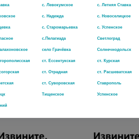
савка
с. Левокумское
с. Летняя Ставка
ковское
с. Надежда
с. Новоселицкое
цевка
с. Старомарьевка
с. Успенское
пасное
с.Пелагиада
Светлоград
Балахоновское
село Грачёвка
Солнечнодольск
игорополисская
ст. Ессентукская
ст. Курская
согорская
ст. Отрадная
ст. Расшеватская
ветская
ст. Суворовская
Ставрополь
И АЭРОЗОЛЬ ОТ КОМАРОВ 100МЛ.
ецк
Тищенское
Успенское
350 руб.
дний