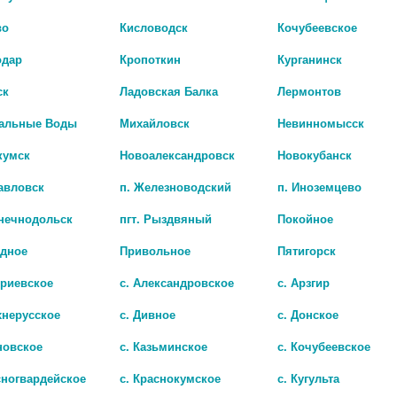
во
Кисловодск
Кочубеевское
одар
Кропоткин
Курганинск
ск
Ладовская Балка
Лермонтов
альные Воды
Михайловск
Невинномысск
кумск
Новоалександровск
Новокубанск
авловск
п. Железноводский
п. Иноземцево
лнечнодольск
пгт. Рыздвяный
Покойное
адное
Привольное
Пятигорск
триевское
с. Александровское
с. Арзгир
ПИРАЛИ ОТ КОМАРОВ №10
хнерусское
с. Дивное
с. Донское
95 руб.
новское
с. Казьминское
с. Кочубеевское
сногвардейское
с. Краснокумское
с. Кугульта