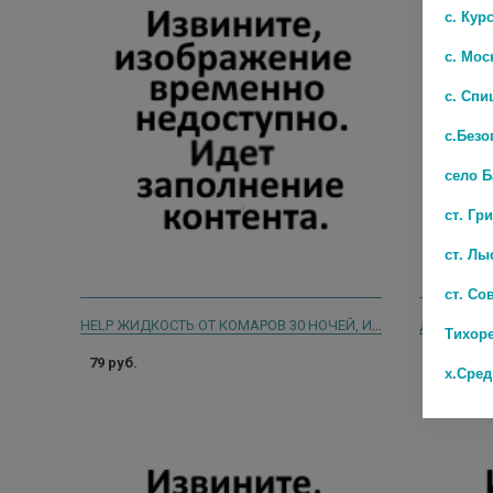
с. Кур
с. Мос
с. Спи
с.Безо
село 
ст. Гр
ст. Лы
ст. Со
HELP ЖИДКОСТЬ ОТ КОМАРОВ 30 НОЧЕЙ, ИНСЕКТИЦИДНАЯ (272504)
ДЭТА БЕБ
Тихор
79 руб.
203 руб.
х.Сре