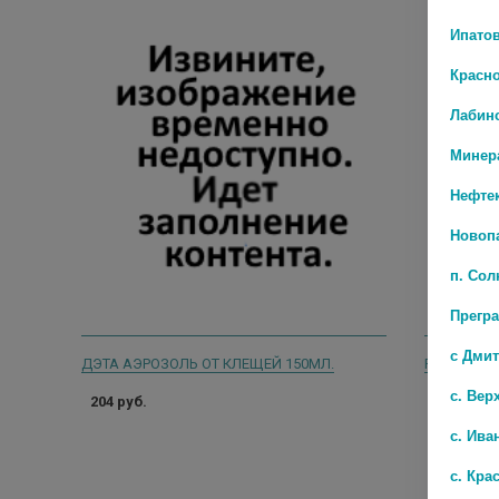
Ипато
Красн
Лабин
Минер
Нефте
Новоп
п. Со
Прегр
с Дми
ДЭТА АЭРОЗОЛЬ ОТ КЛЕЩЕЙ 150МЛ.
РАПТОР С
с. Вер
204 руб.
220 руб.
с. Ива
с. Кра