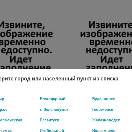
рите город или населенный пункт из списка
ир
Благодарный
Будённовск
СРЕДСТВО РЕПЕЛЛЕНТНОЕ ОТ КОМАРОВ И МОСКИТОВ ДЕТСКОЕ ИЗУМРУДНАЯ ОСА 100 МЛ
цкое
г. Зеленокумск
Георгиевск
215 руб.
рополисская
Ессентуки
Железноводск
окумск
Изобильный
Иноземцево