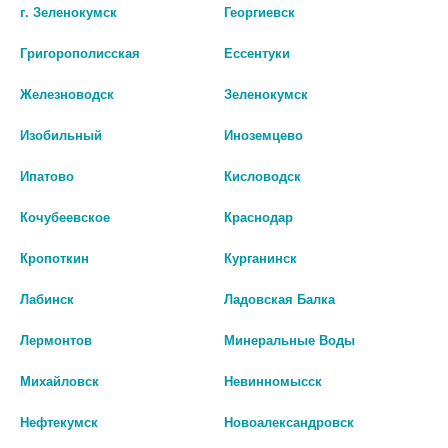
г. Зеленокумск
Георгиевск
ЭНТЕКАВИР САНДОЗ 0,5МГ.
ЭФАВИРЕНЗ ТАБ. П/ПЛЕН. ОБ.
Григорополисская
Ессентуки
№30 ТАБ. П.П.О. 0630
600МГ №30
3 878 руб.
0 руб.
Железноводск
Зеленокумск
Изобильный
Иноземцево
шт
шт
Ипатово
Кисловодск
В КОРЗИНУ
В КОРЗИНУ
Кочубеевское
Краснодар
Кропоткин
Курганинск
Лабинск
Ладовская Балка
Лермонтов
Минеральные Воды
Михайловск
Невинномысск
Нефтекумск
Новоалександровск