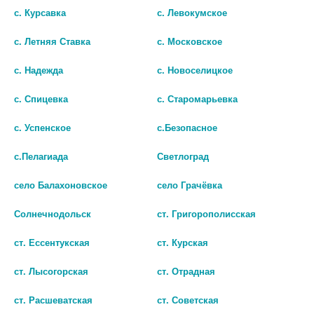
с. Курсавка
с. Левокумское
ДОКВИР 300 МГ+200 МГ №30
ЭНТЕКАВИР 0,5МГ. №30 ТАБ.
ТАБ. П/П/О БАНКА /
П.П.О.
с. Летняя Ставка
с. Московское
ФАРМАСИНТЕЗ/
3 570 руб.
с. Надежда
с. Новоселицкое
0 руб.
шт
с. Спицевка
с. Старомарьевка
шт
В КОРЗИНУ
с. Успенское
с.Безопасное
В КОРЗИНУ
с.Пелагиада
Светлоград
село Балахоновское
село Грачёвка
Солнечнодольск
ст. Григорополисская
ст. Ессентукская
ст. Курская
ст. Лысогорская
ст. Отрадная
ст. Расшеватская
ст. Советская