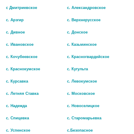
с Дмитриевское
с. Александровское
ВИШИ НЕОВАДИОЛ
ВИШИ НЕОВАДИОЛ КРЕМ
МЕНОПАУЗА КРЕМ ДНЕВНОЙ
НОЧНОЙ
с. Арзгир
с. Верхнерусское
ВОССТ. РЕМОДЕЛИР. КОНТУРЫ
ВОССТАН.ПИТАТЕЛЬНЫЙ 50МЛ.
ЛИЦА 50МЛ. [VICHY]
[VICHY]
с. Дивное
с. Донское
4 994 руб.
5 314 руб.
с. Ивановское
с. Казьминское
шт
шт
с. Кочубеевское
с. Красногвардейское
В КОРЗИНУ
В КОРЗИНУ
с. Краснокумское
с. Кугульта
с. Курсавка
с. Левокумское
с. Летняя Ставка
с. Московское
с. Надежда
с. Новоселицкое
с. Спицевка
с. Старомарьевка
с. Успенское
с.Безопасное