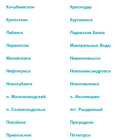
ДЛЯ ОБЛАСТИ ВОКРУГ ГЛАЗ И
МЕНОПАУЗА ЛИФТИНГ КРЕМ
Кочубеевское
Краснодар
ГУБ В ПЕРИОД МЕНОПАУЗЫ
ДНЕВН. УПЛОТН. Д/НОРМ/
15МЛ
КОМБ. КОЖИ 50МЛ. [VICHY]
Кропоткин
Курганинск
4 675 руб.
4 994 руб.
Лабинск
Ладовская Балка
шт
шт
Лермонтов
Минеральные Воды
В КОРЗИНУ
В КОРЗИНУ
Михайловск
Невинномысск
Нефтекумск
Новоалександровск
Новокубанск
Новопавловск
п. Железноводский
п. Иноземцево
п. Солнечнодольск
пгт. Рыздвяный
Покойное
Преградное
Привольное
Пятигорск