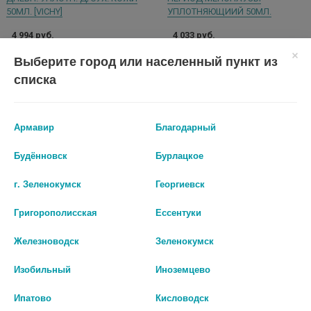
50МЛ. [VICHY]
УПЛОТНЯЮЩИИЙ 50МЛ.
4 994 руб.
4 033 руб.
Выберите город или населенный пункт из
шт
шт
списка
В КОРЗИНУ
В КОРЗИНУ
Армавир
Благодарный
Будённовск
Бурлацкое
г. Зеленокумск
Георгиевск
Григорополисская
Ессентуки
Железноводск
Зеленокумск
Изобильный
Иноземцево
Ипатово
Кисловодск
ВИШИ НЕОВАДИОЛ КРЕМ-УХОД
ВИШИ НЕОВАДИОЛ ПРЕД-