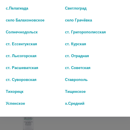
с.Пелагиада
Светлоград
село Балахоновское
село Грачёвка
ВИШИ НЕОВАДИОЛ КОМПЛЕКС
ВИШИ НЕОВАДИОЛ КРЕМ Д/
КОМПЕНС. НОЧНОЙ Д/КОЖИ
ШЕИ И ДЕКОЛЬТЕ
МЕНОПАУЗА УПЛОТНЯЮЩИЙ
ФИТОСКУЛЬПТ 50МЛ. [VICHY]
Солнечнодольск
ст. Григорополисская
ОХЛАЖД.50МЛ. [VICHY]
4 699 руб.
ст. Ессентукская
ст. Курская
5 314 руб.
шт
ст. Лысогорская
ст. Отрадная
шт
В КОРЗИНУ
ст. Расшеватская
ст. Советская
В КОРЗИНУ
ст. Суворовская
Ставрополь
Тихорецк
Тищенское
Успенское
х.Средний