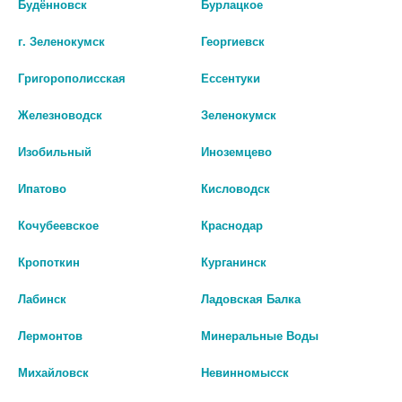
Будённовск
Бурлацкое
5 700 руб.
6 374 руб.
г. Зеленокумск
Георгиевск
шт
шт
Григорополисская
Ессентуки
В КОРЗИНУ
В КОРЗИНУ
Железноводск
Зеленокумск
Изобильный
Иноземцево
Ипатово
Кисловодск
Кочубеевское
Краснодар
Кропоткин
Курганинск
Лабинск
Ладовская Балка
Лермонтов
Минеральные Воды
ПЕССАРИЙ АКУШЕРСКИЙ ASQ
ПЕССАРИЙ АКУШЕРСКИЙ ASQ
Михайловск
Невинномысск
65/25/32
70/17/32