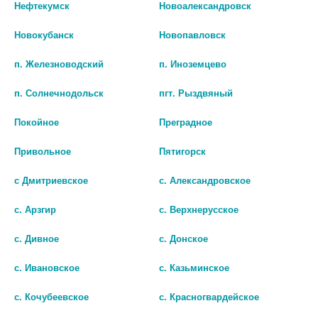
Нефтекумск
Новоалександровск
5 881 руб.
6 294 руб.
Новокубанск
Новопавловск
шт
шт
п. Железноводский
п. Иноземцево
В КОРЗИНУ
В КОРЗИНУ
п. Солнечнодольск
пгт. Рыздвяный
Покойное
Преградное
Привольное
Пятигорск
с Дмитриевское
с. Александровское
с. Арзгир
с. Верхнерусское
с. Дивное
с. Донское
с. Ивановское
с. Казьминское
ЮНОНА ГИНЕК.НАБОР
ПЕССАРИЙ АКУШЕРСКИЙ ASQ
с. Кочубеевское
с. Красногвардейское
ПАЛОЧКИ ЛАМИНАРИИ №6
65/21/32
БОЛЬШ.СТЕР. Р.L+ СРЕДНИЕ