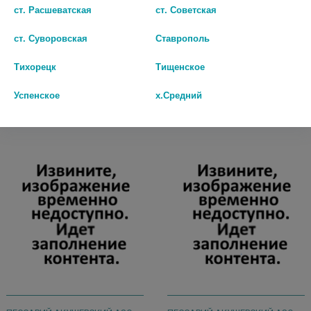
ASQ ПЕРФОРИРОВАННЫЙ
ОДНОРАЗОВОЕ ПО КУСКО
ст. Расшеватская
ст. Советская
РАЗМЕР 65/25/35
(СТЕРИЛЬНО) N1/ИНД/УП
ст. Суворовская
Ставрополь
5 416 руб.
230 руб.
Тихорецк
Тищенское
шт
шт
Успенское
х.Средний
В КОРЗИНУ
В КОРЗИНУ