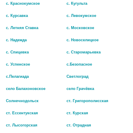
6 154 руб.
СТЕР. Р.М
с. Краснокумское
с. Кугульта
679 руб.
с. Курсавка
с. Левокумское
шт
шт
с. Летняя Ставка
с. Московское
В КОРЗИНУ
В КОРЗИНУ
с. Надежда
с. Новоселицкое
с. Спицевка
с. Старомарьевка
с. Успенское
с.Безопасное
с.Пелагиада
Светлоград
село Балахоновское
село Грачёвка
Солнечнодольск
ст. Григорополисская
ст. Ессентукская
ст. Курская
ст. Лысогорская
ст. Отрадная
ПЕССАРИЙ АКУШЕРСКИЙ ТИП
ЗЕРКАЛО ГИНЕКОЛОГИЧЕСКОЕ