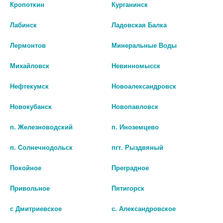
укачивания для детей
Кропоткин
Курганинск
Лабинск
Ладовская Балка
Лермонтов
Минеральные Воды
Михайловск
Невинномысск
Нефтекумск
Новоалександровск
Новокубанск
Новопавловск
п. Железноводский
п. Иноземцево
п. Солнечнодольск
пгт. Рыздвяный
Покойное
Преградное
Привольное
Пятигорск
с Дмитриевское
с. Александровское