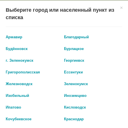
×
Мобильное приложение
Городская Аптека Маркетплейс
Выберите город или населенный пункт из
Городская Аптека
- In Google Play
Установить
списка
Бесплатно - Google Play
VIEW
ВХОД/РЕГИСТРАЦИЯ
Армавир
Благодарный
Будённовск
Бурлацкое
г. Зеленокумск
Георгиевск
Григорополисская
Ессентуки
КАТАЛОГ ТОВАРОВ
Железноводск
Зеленокумск
ГЛАВНАЯ
КАТАЛОГ
ЛЕКАРСТВА И БАДЫ
ВИТАМИНЫ И БАДЫ
Изобильный
Иноземцево
БАД КОМПЛЕКС ОТ УКАЧИВАНИЯ ДЛЯ ДЕТЕЙ
Ипатово
Кисловодск
БАД комплекс от
Кочубеевское
Краснодар