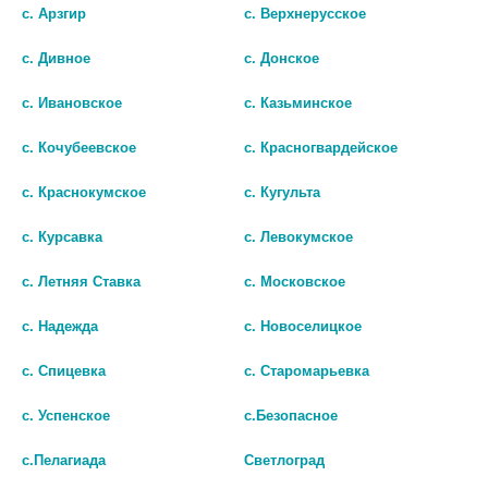
с. Арзгир
с. Верхнерусское
с. Дивное
с. Донское
с. Ивановское
с. Казьминское
с. Кочубеевское
с. Красногвардейское
с. Краснокумское
с. Кугульта
с. Курсавка
с. Левокумское
с. Летняя Ставка
с. Московское
с. Надежда
с. Новоселицкое
с. Спицевка
с. Старомарьевка
© Городская аптека - Маркетплейс. Все права защищены
с. Успенское
с.Безопасное
с.Пелагиада
Светлоград
Лекарства и БАДы