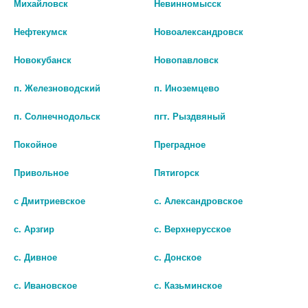
Михайловск
Невинномысск
СТЕР. ЛАТЕКС, НЕОПУДР.
СТ.НЕОПУДР.ТЕКСТ.ХЛОР.ОСОБ
ПОЛИМЕРНОЕ ПОКР.№1 [SFM]
ПРОЧ УДЛ.МАНЖ Р.S №50 25
Нефтекумск
Новоалександровск
ПАР ГОЛУБ
35 руб.
823 руб.
Новокубанск
Новопавловск
шт
п. Железноводский
п. Иноземцево
шт
В КОРЗИНУ
п. Солнечнодольск
пгт. Рыздвяный
В КОРЗИНУ
Покойное
Преградное
Привольное
Пятигорск
с Дмитриевское
с. Александровское
с. Арзгир
с. Верхнерусское
с. Дивное
с. Донское
с. Ивановское
с. Казьминское