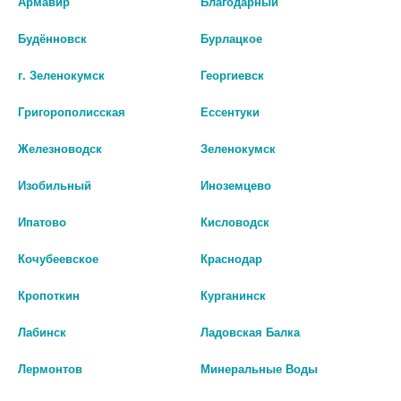
Армавир
Благодарный
50ПАР
№50/БЕЛЫЙ
Будённовск
Бурлацкое
595 руб.
1 716 руб.
г. Зеленокумск
Георгиевск
шт
шт
Григорополисская
Ессентуки
В КОРЗИНУ
В КОРЗИНУ
Железноводск
Зеленокумск
Изобильный
Иноземцево
Ипатово
Кисловодск
Кочубеевское
Краснодар
Кропоткин
Курганинск
Лабинск
Ладовская Балка
Лермонтов
Минеральные Воды
СФМ ПЕРЧАТКИ ХИР. Р-Р L 9,0
SFM ПЕРЧАТКИ СМОТР.ЛАТ.Н/