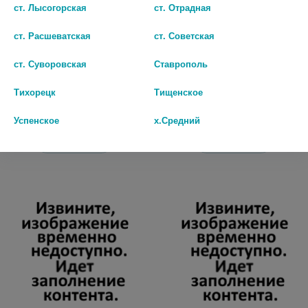
ст. Лысогорская
ст. Отрадная
БЕНОВИ ПЕРЧАТКИ СМОТР. ЛАТ.
SFM ПЕРЧАТКИ ЛАТЕКС. СМОТР.
ст. Расшеватская
ст. Советская
Н/СТЕР. Н/ОПУДР. ТЕКСТ. Р.L
ОДНОРАЗ. Н/СТЕР. Н/ОПУД. М
№100 (50 ПАР) [BENOVY]
№5(ПАР) (10ШТУК)
ст. Суворовская
Ставрополь
668 руб.
134 руб.
Тихорецк
Тищенское
шт
шт
Успенское
х.Средний
В КОРЗИНУ
В КОРЗИНУ