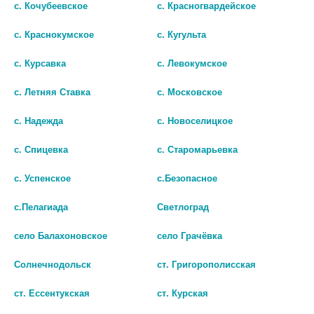
с. Кочубеевское
с. Красногвардейское
SFM ПЕРЧАТКИ ЛАТЕКС. СМОТР.
SFM ПЕРЧАТКИ ЛАТЕКС. СМОТР.
ОДНОРАЗ. Н/СТЕР. Н/ОПУД. (S)
ОДНОРАЗ. Н/СТЕР. Н/ОПУД. (L)
с. Краснокумское
с. Кугульта
№5(ПАР)
№5(ПАР)
с. Курсавка
с. Левокумское
134 руб.
139 руб.
с. Летняя Ставка
с. Московское
шт
шт
с. Надежда
с. Новоселицкое
В КОРЗИНУ
В КОРЗИНУ
с. Спицевка
с. Старомарьевка
с. Успенское
с.Безопасное
с.Пелагиада
Светлоград
село Балахоновское
село Грачёвка
Солнечнодольск
ст. Григорополисская
ст. Ессентукская
ст. Курская