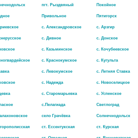
лнечнодольск
пгт. Рыздвяный
Покойное
адное
Привольное
Пятигорск
триевское
с. Александровское
с. Арзгир
хнерусское
с. Дивное
с. Донское
новское
с. Казьминское
с. Кочубеевское
сногвардейское
с. Краснокумское
с. Кугульта
савка
с. Левокумское
с. Летняя Ставка
ковское
с. Надежда
с. Новоселицкое
цевка
с. Старомарьевка
с. Успенское
пасное
с.Пелагиада
Светлоград
Балахоновское
село Грачёвка
Солнечнодольск
игорополисская
ст. Ессентукская
ст. Курская
согорская
ст. Отрадная
ст. Расшеватская