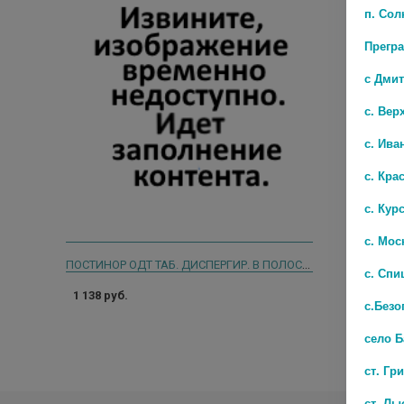
п. Со
Прегр
с Дми
с. Вер
с. Ива
с. Кра
с. Кур
с. Мос
ПОСТИНОР ОДТ ТАБ. ДИСПЕРГИР. В ПОЛОСТИ РТА 1,5МГ №1
с. Спи
1 138 руб.
с.Безо
село 
ст. Гр
ст. Лы