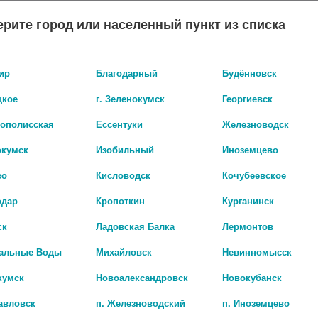
рите город или населенный пункт из списка
КАТАЛОГ
ир
Благодарный
Будённовск
цкое
г. Зеленокумск
Георгиевск
А АПТЕК
БОНУСНАЯ ПРОГРАММА
АКЦИИ
ОПЛАТА И ДОСТА
рополисская
Ессентуки
Железноводск
окумск
Изобильный
Иноземцево
 СРЕДСТВА
КОНТРАЦЕПТИВЫ, ЭКСТРЕННАЯ КОНТРАЦЕПЦИЯ
во
Кисловодск
Кочубеевское
одар
Кропоткин
Курганинск
ренная контрацепция
ск
Ладовская Балка
Лермонтов
альные Воды
Михайловск
Невинномысск
кумск
Новоалександровск
Новокубанск
авловск
п. Железноводский
п. Иноземцево