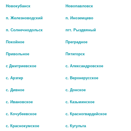
461 руб.
Новокубанск
Новопавловск
шт
шт
п. Железноводский
п. Иноземцево
В КОРЗИНУ
В КОРЗИНУ
п. Солнечнодольск
пгт. Рыздвяный
Покойное
Преградное
Привольное
Пятигорск
с Дмитриевское
с. Александровское
с. Арзгир
с. Верхнерусское
с. Дивное
с. Донское
с. Ивановское
с. Казьминское
с. Кочубеевское
с. Красногвардейское
КЛАРИТИН 10МГ. №30 ТАБ. 1907
ЭЛЬЦЕТ 5МГ. №28 ТАБ. П/ПЛЕН/
ОБОЛ
с. Краснокумское
с. Кугульта
454 руб.