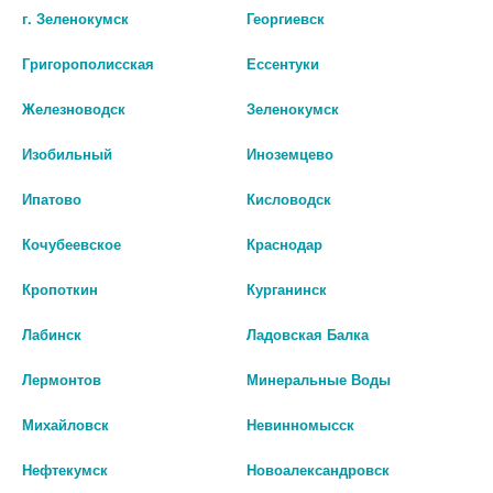
г. Зеленокумск
Георгиевск
шт
шт
Григорополисская
Ессентуки
В КОРЗИНУ
В КОРЗИНУ
Железноводск
Зеленокумск
Изобильный
Иноземцево
Ипатово
Кисловодск
Кочубеевское
Краснодар
Кропоткин
Курганинск
Лабинск
Ладовская Балка
Лермонтов
Минеральные Воды
ДЕЗЛОРАТАДИН 5МГ. №30 ТАБ.
ЛЕВОЦЕТИРИЗИН АВВА 0,005/
Михайловск
Невинномысск
П/О /РЕПЛЕК ФАРМ/
МЛ 20МЛ ФЛАК КАПЛИ Д/
ПРИЕМА ВНУТРЬ
Нефтекумск
Новоалександровск
545 руб.