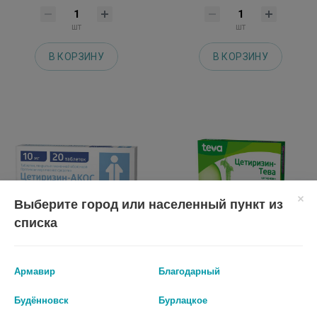
шт
шт
В КОРЗИНУ
В КОРЗИНУ
Выберите город или населенный пункт из
списка
Армавир
Благодарный
ЦЕТИРИЗИН-АКОС 10МГ. №20
ЦЕТИРИЗИН-ТЕВА 10МГ. №20
ТАБ
ТАБ. П/О
Будённовск
Бурлацкое
128 руб.
126 руб.