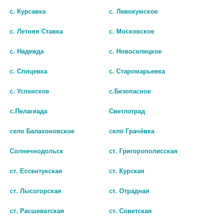
673 руб.
с. Курсавка
с. Левокумское
шт
шт
с. Летняя Ставка
с. Московское
В КОРЗИНУ
В КОРЗИНУ
с. Надежда
с. Новоселицкое
с. Спицевка
с. Старомарьевка
с. Успенское
с.Безопасное
с.Пелагиада
Светлоград
село Балахоновское
село Грачёвка
Солнечнодольск
ст. Григорополисская
ст. Ессентукская
ст. Курская
ст. Лысогорская
ст. Отрадная
ЛОРАТАДИН 10МГ. №10 ТАБ. /
ЦЕТИРИЗИН РЕНЕВАЛ 10МГ/МЛ.
БИОСИНТЕЗ/ 0521
20МЛ. КАПЛИ Д/ПРИЕМА
ст. Расшеватская
ст. Советская
ВНУТРЬ ФЛ.