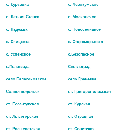
ДЛЯ НАР. ПРИМ. С
НАСТОЙКА 25МЛ. ФЛ. /
с. Курсавка
с. Левокумское
ОХЛАЖДАЮЩИМ И
ТУЛЬСКАЯ ФФ/ 8162
ОТВЛЕКАЮЩИМ ЭФФЕКТОМ
с. Летняя Ставка
с. Московское
149 руб.
50Г (CONSUMED)
с. Надежда
с. Новоселицкое
329 руб.
шт
с. Спицевка
с. Старомарьевка
шт
В КОРЗИНУ
с. Успенское
с.Безопасное
В КОРЗИНУ
с.Пелагиада
Светлоград
село Балахоновское
село Грачёвка
Солнечнодольск
ст. Григорополисская
ст. Ессентукская
ст. Курская
ст. Лысогорская
ст. Отрадная
ст. Расшеватская
ст. Советская