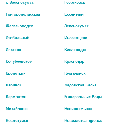
г. Зеленокумск
Георгиевск
/ЭВАЛАР/ 1378
НАСТОЙКА 25МЛ. ФЛ. 2275
648 руб.
185 руб.
Григорополисская
Ессентуки
Железноводск
Зеленокумск
шт
шт
Изобильный
Иноземцево
В КОРЗИНУ
В КОРЗИНУ
Ипатово
Кисловодск
Кочубеевское
Краснодар
Кропоткин
Курганинск
Лабинск
Ладовская Балка
Лермонтов
Минеральные Воды
Михайловск
Невинномысск
Нефтекумск
Новоалександровск
САБЕЛЬНИК НАСТОЙКА 50МЛ.
ПИАСК ОСТЕО N30 КАПС ПО 0,4Г