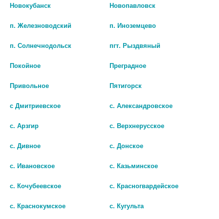
КАПЛИ /ЭВАЛАР/
Новокубанск
Новопавловск
735 руб.
283 руб.
п. Железноводский
п. Иноземцево
шт
шт
п. Солнечнодольск
пгт. Рыздвяный
В КОРЗИНУ
В КОРЗИНУ
Покойное
Преградное
Привольное
Пятигорск
с Дмитриевское
с. Александровское
с. Арзгир
с. Верхнерусское
с. Дивное
с. Донское
с. Ивановское
с. Казьминское
с. Кочубеевское
с. Красногвардейское
с. Краснокумское
с. Кугульта
КОНСУМЕД МЕНОСТЕЗИН ГЕЛЬ
ПЕРЦА СТРУЧКОВОГО