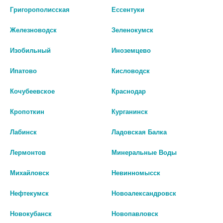
с натуральным
Григорополисская
Ессентуки
составом
Железноводск
Зеленокумск
Изобильный
Иноземцево
Ипатово
Кисловодск
Кочубеевское
Краснодар
Кропоткин
Курганинск
Лабинск
Ладовская Балка
Лермонтов
Минеральные Воды
Михайловск
Невинномысск
Нефтекумск
Новоалександровск
РЕНИСАЛЬ №45 ТАБ. Б/САХ.
СБОР УРОЛОГИЧЕСКИЙ, Ф/П ПО
Новокубанск
Новопавловск
2,0Г №20 СТМ /СТ-МЕДИФАРМ/
562 руб.
4862