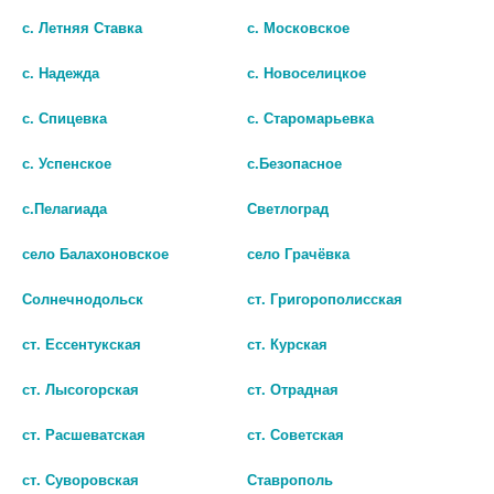
САШЕ-ПАК. №20 (БАД)
с. Летняя Ставка
с. Московское
1 455 руб.
с. Надежда
с. Новоселицкое
шт
с. Спицевка
с. Старомарьевка
В КОРЗИНУ
с. Успенское
с.Безопасное
с.Пелагиада
Светлоград
село Балахоновское
село Грачёвка
Солнечнодольск
ст. Григорополисская
ст. Ессентукская
ст. Курская
© Городская аптека - Маркетплейс. Все права защищены
ст. Лысогорская
ст. Отрадная
ст. Расшеватская
ст. Советская
Лекарства и БАДы
ст. Суворовская
Ставрополь