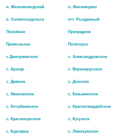
п. Железноводский
п. Иноземцево
125 руб.
шт
п. Солнечнодольск
пгт. Рыздвяный
шт
В КОРЗИНУ
Покойное
Преградное
В КОРЗИНУ
Привольное
Пятигорск
с Дмитриевское
с. Александровское
с. Арзгир
с. Верхнерусское
с. Дивное
с. Донское
с. Ивановское
с. Казьминское
с. Кочубеевское
с. Красногвардейское
с. Краснокумское
с. Кугульта
ЭКОЦИСТИН ПОР. Д/ПРИГОТ. Р-
с. Курсавка
с. Левокумское
РА Д/ВН. ПРИЕМА 3000МГ