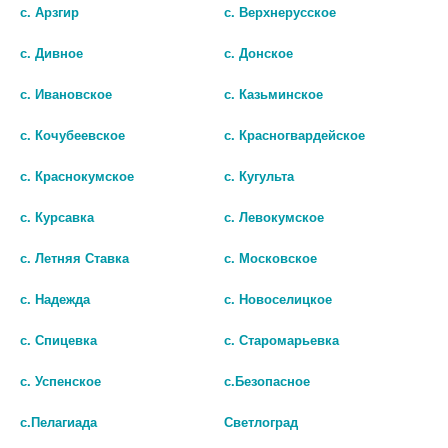
с. Арзгир
с. Верхнерусское
с. Дивное
с. Донское
с. Ивановское
с. Казьминское
с. Кочубеевское
с. Красногвардейское
с. Краснокумское
с. Кугульта
с. Курсавка
с. Левокумское
с. Летняя Ставка
с. Московское
с. Надежда
с. Новоселицкое
с. Спицевка
с. Старомарьевка
© Городская аптека - Маркетплейс. Все права защищены
с. Успенское
с.Безопасное
с.Пелагиада
Светлоград
Лекарства и БАДы