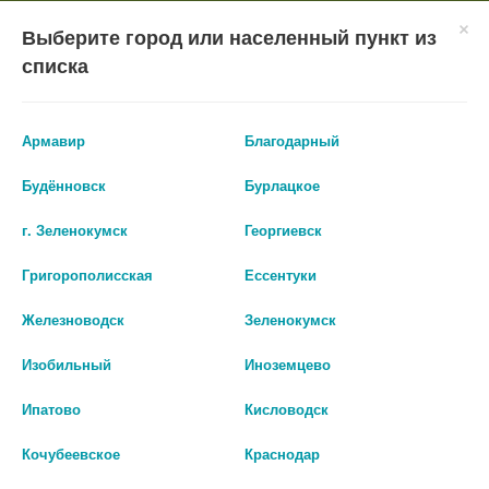
×
Мобильное приложение
Городская Аптека Маркетплейс
Выберите город или населенный пункт из
Городская Аптека
- In Google Play
Установить
списка
Бесплатно - Google Play
VIEW
ВХОД/РЕГИСТРАЦИЯ
Армавир
Благодарный
Будённовск
Бурлацкое
г. Зеленокумск
Георгиевск
Григорополисская
Ессентуки
КАТАЛОГ ТОВАРОВ
Железноводск
Зеленокумск
ГЛАВНАЯ
КАТАЛОГ
ПАРАФАРМАЦЕВТИКА
Изобильный
Иноземцево
СРЕДСТВА ПО УХОДУ ЗА ЖИВОТНЫМИ
ПЕЛЁНКИ ДЛЯ ЖИВОТНЫХ
Ипатово
Кисловодск
Пелёнки для животных
Кочубеевское
Краснодар