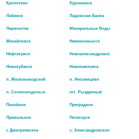
Кропоткин
Курганинск
Лабинск
Ладовская Балка
Лермонтов
Минеральные Воды
Михайловск
Невинномысск
Нефтекумск
Новоалександровск
Новокубанск
Новопавловск
п. Железноводский
п. Иноземцево
п. Солнечнодольск
пгт. Рыздвяный
Покойное
Преградное
Привольное
Пятигорск
с Дмитриевское
с. Александровское