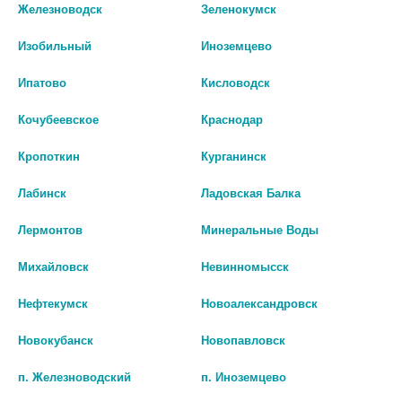
Железноводск
Зеленокумск
В КОРЗИНУ
В КОРЗИНУ
Изобильный
Иноземцево
Ипатово
Кисловодск
Кочубеевское
Краснодар
Кропоткин
Курганинск
Лабинск
Ладовская Балка
Лермонтов
Минеральные Воды
Михайловск
Невинномысск
LEKOLIKE ВИТАМИН К2 №40
АРТЛАЙФ ОПТИМАЛ К2+Д3
Нефтекумск
Новоалександровск
КАПС ПО 350МГ
№120
Новокубанск
Новопавловск
451 руб.
2 273 руб.
п. Железноводский
п. Иноземцево
шт
шт