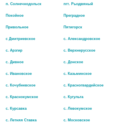
п. Солнечнодольск
пгт. Рыздвяный
В КОРЗИНУ
В КОРЗИНУ
Покойное
Преградное
Привольное
Пятигорск
с Дмитриевское
с. Александровское
с. Арзгир
с. Верхнерусское
с. Дивное
с. Донское
с. Ивановское
с. Казьминское
с. Кочубеевское
с. Красногвардейское
СОЛГАР НАТУР ВИТАМИН К2
СОЛГАР ВИТАМИН К1 100МКГ.
с. Краснокумское
с. Кугульта
(МЕНАХИНОН 7) КАПС 100 МКГ
№100 ТАБ.
№50
с. Курсавка
с. Левокумское
1 221 руб.
3 419 руб.
с. Летняя Ставка
с. Московское
шт
шт