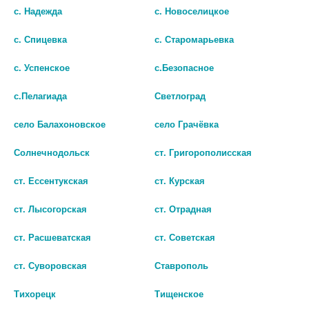
с. Надежда
с. Новоселицкое
В КОРЗИНУ
В КОРЗИНУ
с. Спицевка
с. Старомарьевка
с. Успенское
с.Безопасное
с.Пелагиада
Светлоград
село Балахоновское
село Грачёвка
Солнечнодольск
ст. Григорополисская
ст. Ессентукская
ст. Курская
ст. Лысогорская
ст. Отрадная
ст. Расшеватская
ст. Советская
СОЛГАР ВИТАМИН К №100 ТАБ.
СОЛГАР ВИТАМИН К2 №50
КАПС.
1 218 руб.
ст. Суворовская
Ставрополь
2 840 руб.
Тихорецк
Тищенское
шт
шт