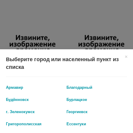
Выберите город или населенный пункт из
списка
Армавир
Благодарный
LEKOLIKE ВИТАМИН К2 N120
ATECH NUTRITION ВИТАМИН К2
Будённовск
Бурлацкое
КАПС ПО 350МГ
N30 КАПС ПО 450МГ
г. Зеленокумск
Георгиевск
0 руб.
0 руб.
Григорополисская
Ессентуки
шт
шт