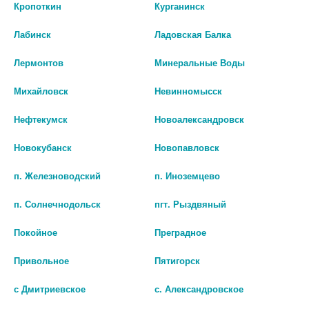
средства свечи
Кропоткин
Курганинск
Лабинск
Ладовская Балка
Лермонтов
Минеральные Воды
Михайловск
Невинномысск
Нефтекумск
Новоалександровск
Новокубанск
Новопавловск
п. Железноводский
п. Иноземцево
п. Солнечнодольск
пгт. Рыздвяный
Покойное
Преградное
ОНДАНСЕТРОН-АЛЬТФАРМ
Привольное
Пятигорск
16МГ. №2 СУПП.
с Дмитриевское
с. Александровское
772 руб.