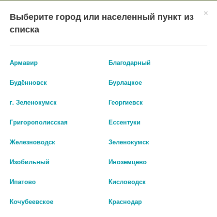
×
Мобильное приложение
Городская Аптека Маркетплейс
Выберите город или населенный пункт из
Городская Аптека
- In Google Play
Установить
списка
Бесплатно - Google Play
VIEW
ВХОД/РЕГИСТРАЦИЯ
Армавир
Благодарный
Будённовск
Бурлацкое
г. Зеленокумск
Георгиевск
Григорополисская
Ессентуки
КАТАЛОГ ТОВАРОВ
Железноводск
Зеленокумск
ГЛАВНАЯ
КАТАЛОГ
ЛЕКАРСТВА И БАДЫ
Изобильный
Иноземцево
ЖЕЛУДОЧНО-КИШЕЧНЫЙ ТРАКТ
ПРОТИВОРВОТНЫЕ СРЕДСТВА СВЕЧИ
Ипатово
Кисловодск
Противорвотные
Кочубеевское
Краснодар