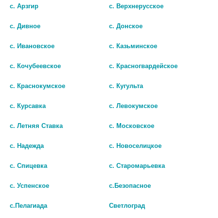
с. Арзгир
с. Верхнерусское
шт
с. Дивное
с. Донское
В КОРЗИНУ
с. Ивановское
с. Казьминское
с. Кочубеевское
с. Красногвардейское
с. Краснокумское
с. Кугульта
с. Курсавка
с. Левокумское
с. Летняя Ставка
с. Московское
с. Надежда
с. Новоселицкое
с. Спицевка
с. Старомарьевка
© Городская аптека - Маркетплейс. Все права защищены
с. Успенское
с.Безопасное
с.Пелагиада
Светлоград
Лекарства и БАДы