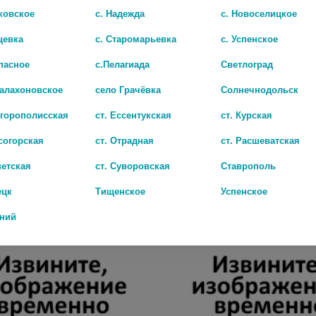
ковское
с. Надежда
с. Новоселицкое
цевка
с. Старомарьевка
с. Успенское
пасное
с.Пелагиада
Светлоград
Балахоновское
село Грачёвка
Солнечнодольск
игорополисская
ст. Ессентукская
ст. Курская
согорская
ст. Отрадная
ст. Расшеватская
СПРИНЦОВКА 1 А С МЯГК.НАКОНЕЧНИКОМ И/У /КАРИАУЛИ/
ветская
ст. Суворовская
Ставрополь
163 руб.
ецк
Тищенское
Успенское
дний