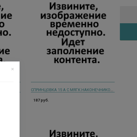
СПРИНЦОВКА 1 Б С ДВУМЯ НАКОН./ТВ.И МЯГ. И/У /КАРИАУЛИ/
СПРИНЦОВКА 15 А С МЯГК.НАКОНЕЧНИКОМ И/У /КАРИАУЛИ/
187 руб.