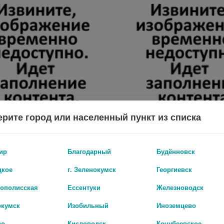
рите город или населенный пункт из списка
СПРИНЦОВКА 15 Б С ДВУМЯ НАКОН./ТВ.И МЯГ. И/У /КАРИАУЛИ/
ир
Благодарный
Будённовск
55 руб.
цкое
г. Зеленокумск
Георгиевск
рополисская
Ессентуки
Железноводск
окумск
Изобильный
Иноземцево
во
Кисловодск
Кочубеевское