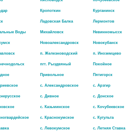
одар
Кропоткин
Курганинск
ск
Ладовская Балка
Лермонтов
альные Воды
Михайловск
Невинномысск
кумск
Новоалександровск
Новокубанск
авловск
п. Железноводский
п. Иноземцево
лнечнодольск
пгт. Рыздвяный
Покойное
адное
Привольное
Пятигорск
СПРИНЦОВКА 3 А С МЯГК.НАКОНЕЧНИКОМ И/У /КАРИАУЛИ/
триевское
с. Александровское
с. Арзгир
223 руб.
хнерусское
с. Дивное
с. Донское
новское
с. Казьминское
с. Кочубеевское
сногвардейское
с. Краснокумское
с. Кугульта
савка
с. Левокумское
с. Летняя Ставка