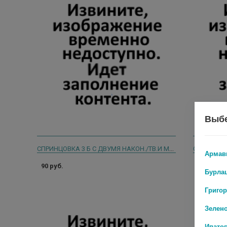
Выбе
СПРИНЦОВКА 3 Б С ДВУМЯ НАКОН./ТВ.И МЯГ. И/У /КАРИАУЛИ/
Армав
90 руб.
191 руб.
Бурла
Григо
Зелен
Ипато