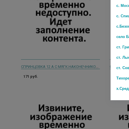
с. Мос
с. Спи
с.Безо
село 
ст. Гр
ст. Лы
СПРИНЦОВКА 12 А С МЯГК.НАКОНЕЧНИКОМ И/У /КАРИАУЛИ/
ст. Со
171 руб.
55 руб.
Тихор
х.Сре