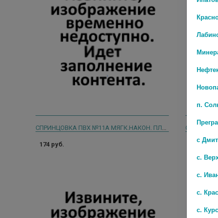
Красн
Лабин
Минер
Нефте
Новоп
п. Со
Прегр
СПРИНЦОВКА ПВХ №11А МЯГК.НАКОН. ПЛАСТИЗ.
с Дми
174 руб.
86 руб.
с. Вер
с. Ива
с. Кра
с. Кур