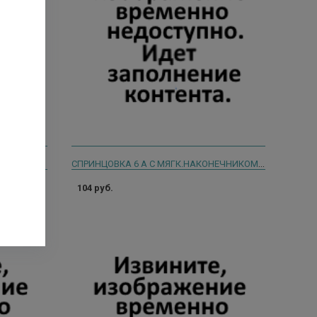
СПРИНЦОВКА 12 Б С ДВУМЯ НАКОН./ТВ.И МЯГ. И/У /КАРИАУЛИ/
СПРИНЦОВКА 6 А С МЯГК.НАКОНЕЧНИКОМ И/У /КАРИАУЛИ/
104 руб.