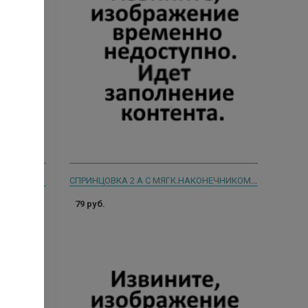
СПРИНЦОВКА ИР-12 С ДВУМЯ НАКОН./ТВ.И МЯГ. И/У
СПРИНЦОВКА 2 А С МЯГК.НАКОНЕЧНИКОМ И/У /КАРИАУЛИ/
79 руб.