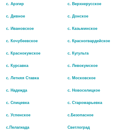
с. Арзгир
с. Верхнерусское
шт
с. Дивное
с. Донское
В КОРЗИНУ
с. Ивановское
с. Казьминское
с. Кочубеевское
с. Красногвардейское
с. Краснокумское
с. Кугульта
с. Курсавка
с. Левокумское
с. Летняя Ставка
с. Московское
с. Надежда
с. Новоселицкое
с. Спицевка
с. Старомарьевка
© Городская аптека - Маркетплейс. Все права защищены
с. Успенское
с.Безопасное
с.Пелагиада
Светлоград
Лекарства и БАДы