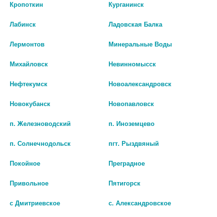
10)
Кропоткин
Курганинск
Лабинск
Ладовская Балка
Лермонтов
Минеральные Воды
Михайловск
Невинномысск
Нефтекумск
Новоалександровск
Новокубанск
Новопавловск
п. Железноводский
п. Иноземцево
п. Солнечнодольск
пгт. Рыздвяный
Покойное
Преградное
KRASSA TROPIC SUN МАСЛО-
Привольное
Пятигорск
АКТИВАТОР ЗАГАРА SPF 10
150МЛ
с Дмитриевское
с. Александровское
349 руб.