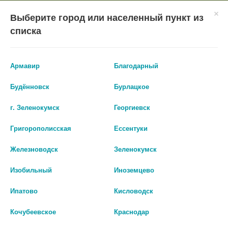
×
Мобильное приложение
Городская Аптека Маркетплейс
Выберите город или населенный пункт из
Городская Аптека
- In Google Play
Установить
списка
Бесплатно - Google Play
VIEW
ВХОД/РЕГИСТРАЦИЯ
Армавир
Благодарный
Будённовск
Бурлацкое
г. Зеленокумск
Георгиевск
Григорополисская
Ессентуки
КАТАЛОГ ТОВАРОВ
Железноводск
Зеленокумск
ГЛАВНАЯ
КАТАЛОГ
ПАРАФАРМАЦЕВТИКА
ЗАЩИТА ОТ СОЛНЦА
Изобильный
Иноземцево
ОСНОВНАЯ ЗАЩИТА (SPF 6-10)
Ипатово
Кисловодск
Основная защита (SPF 6-
Кочубеевское
Краснодар