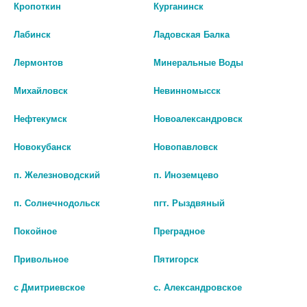
пантотеновая к-та
Кропоткин
Курганинск
Лабинск
Ладовская Балка
Лермонтов
Минеральные Воды
Михайловск
Невинномысск
Нефтекумск
Новоалександровск
Новокубанск
Новопавловск
п. Железноводский
п. Иноземцево
п. Солнечнодольск
пгт. Рыздвяный
Покойное
Преградное
ATECH NUTRITION В-КОМПЛЕКС+
Привольное
Пятигорск
N30 ТАБЛ ПО 250МГ
с Дмитриевское
с. Александровское
0 руб.