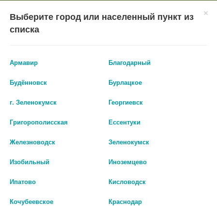
×
Мобильное приложение
Городская Аптека Маркетплейс
Выберите город или населенный пункт из
Городская Аптека
- In Google Play
Установить
списка
Бесплатно - Google Play
VIEW
ВХОД/РЕГИСТРАЦИЯ
Армавир
Благодарный
Будённовск
Бурлацкое
г. Зеленокумск
Георгиевск
Григорополисская
Ессентуки
КАТАЛОГ ТОВАРОВ
Железноводск
Зеленокумск
ГЛАВНАЯ
КАТАЛОГ
ЛЕКАРСТВА И БАДЫ
ВИТАМИНЫ И БАДЫ
Изобильный
Иноземцево
БАД ВИТАМИН В5 ПАНТОТЕНОВАЯ К-ТА
Ипатово
Кисловодск
БАД Витамин В5
Кочубеевское
Краснодар