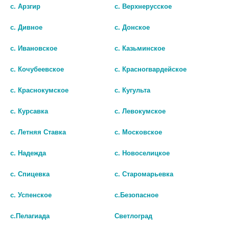
с. Арзгир
с. Верхнерусское
шт
с. Дивное
с. Донское
В КОРЗИНУ
с. Ивановское
с. Казьминское
с. Кочубеевское
с. Красногвардейское
с. Краснокумское
с. Кугульта
с. Курсавка
с. Левокумское
с. Летняя Ставка
с. Московское
с. Надежда
с. Новоселицкое
с. Спицевка
с. Старомарьевка
© Городская аптека - Маркетплейс. Все права защищены
с. Успенское
с.Безопасное
с.Пелагиада
Светлоград
Лекарства и БАДы