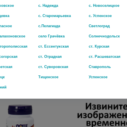
ковское
с. Надежда
с. Новоселицкое
цевка
с. Старомарьевка
с. Успенское
пасное
с.Пелагиада
Светлоград
Балахоновское
село Грачёвка
Солнечнодольск
игорополисская
ст. Ессентукская
ст. Курская
согорская
ст. Отрадная
ст. Расшеватская
ЧЕРНИКА ФОРТЕ С ЛЮТЕИНОМ И ВИТАМИНАМИ N100 ТАБЛ П/О
ветская
ст. Суворовская
Ставрополь
0 руб.
ецк
Тищенское
Успенское
дний