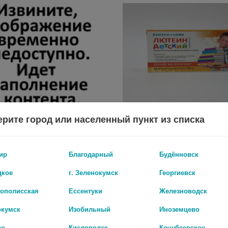
рите город или населенный пункт из списка
АУРИН N60 КАПС ПО 650МГ
ЛЮТЕИН-КОМПЛЕКС №30 ТАБ. ЖЕВ
ир
Благодарный
Будённовск
550 руб.
цкое
г. Зеленокумск
Георгиевск
рополисская
Ессентуки
Железноводск
окумск
Изобильный
Иноземцево
во
Кисловодск
Кочубеевское