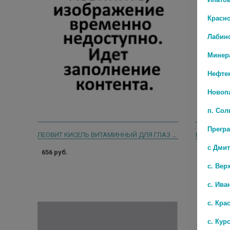
Красн
Лабин
Минер
Нефте
Новоп
п. Со
Прегр
ЛЕОВИТ КИСЕЛЬ ВИТАМИННЫЙ ДЛЯ ГЛАЗ С ЧЕРНИКОЙ И ЛЮТЕИНОМ 400Г
с Дми
656 руб.
0 руб.
с. Вер
с. Ива
с. Кра
с. Кур