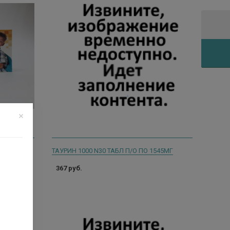
. ДЕТСК.
ТАУРИН 1000 N30 ТАБЛ П/О ПО 1545МГ
367 руб.