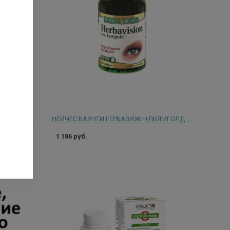
СИЛА РОСС.ТРАВ №40 ФИТОЧАЙ 1,5Г. N20 ПАК.
НЕЙЧЕС БАУНТИ ГЕРБАВИЖН+ЛЮТИГОЛД №60 КАПС. [NATURE'S BOUNTY]
1 186 руб.