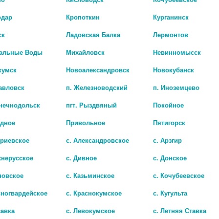
одар
Кропоткин
Курганинск
ск
Ладовская Балка
Лермонтов
альные Воды
Михайловск
Невинномысск
кумск
Новоалександровск
Новокубанск
авловск
п. Железноводский
п. Иноземцево
лнечнодольск
пгт. Рыздвяный
Покойное
адное
Привольное
Пятигорск
ЮГМЕДФАРМ ЛЮТЕИН УСИЛЕННЫЙ N60 КАПС ПО 500МГ
триевское
с. Александровское
с. Арзгир
488 руб.
хнерусское
с. Дивное
с. Донское
новское
с. Казьминское
с. Кочубеевское
сногвардейское
с. Краснокумское
с. Кугульта
савка
с. Левокумское
с. Летняя Ставка