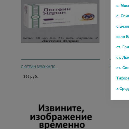
с. Мос
с. Спи
с.Безо
село 
ст. Гр
ст. Лы
ЛЮТЕИН №60 КАПС.
ст. Со
365 руб.
563 руб.
Тихор
х.Сре