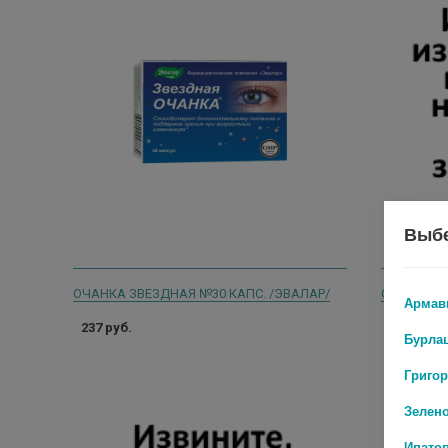
Выбе
ОЧАНКА ЗВЕЗДНАЯ №30 КАПС. /ЭВАЛАР/
OVERVIT Т
Армав
237 руб.
0 руб.
Бурла
Григо
Зелен
Ипато