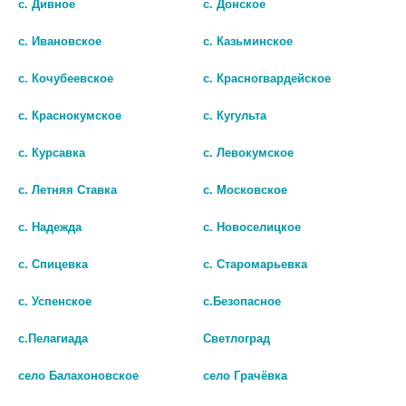
с. Дивное
с. Донское
В КОРЗИНУ
В КОРЗИНУ
с. Ивановское
с. Казьминское
с. Кочубеевское
с. Красногвардейское
с. Краснокумское
с. Кугульта
с. Курсавка
с. Левокумское
с. Летняя Ставка
с. Московское
с. Надежда
с. Новоселицкое
с. Спицевка
с. Старомарьевка
с. Успенское
с.Безопасное
SILVER СТЕЛЬКИ ОСЕНЬ-ЗИМА С
SILVER СТЕЛЬКИ ЗИМНИЕ С
ТКАНЬЮ ПОЛАР /АРТ.TB3001-00/
ФОЛЬГОЙ И ШЕРСТЬЮ /
с.Пелагиада
Светлоград
АРТ.TB4013-00/
134 руб.
село Балахоновское
село Грачёвка
230 руб.
шт