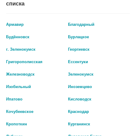
списка
Армавир
Благодарный
Будённовск
Бурлацкое
г. Зеленокумск
Георгиевск
Григорополисская
Ессентуки
Железноводск
Зеленокумск
Изобильный
Иноземцево
Ипатово
Кисловодск
SILVER ДЕЗОДОРАНТ Д/ОБУВИ
СИЛЬВЕР ДЕЗОДОРАНТ Д/
LADIES FRESH 100МЛ SD2008-00
СПРОРТИВНОЙ ОБУВИ 100МЛ.
Кочубеевское
Краснодар
326 руб.
326 руб.
Кропоткин
Курганинск
шт
шт