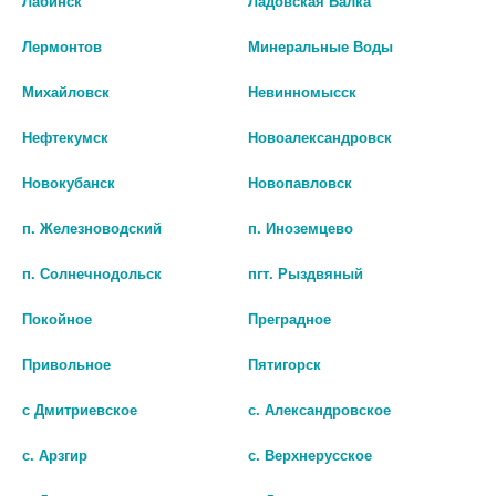
Лабинск
Ладовская Балка
В КОРЗИНУ
В КОРЗИНУ
Лермонтов
Минеральные Воды
Михайловск
Невинномысск
Нефтекумск
Новоалександровск
Новокубанск
Новопавловск
п. Железноводский
п. Иноземцево
п. Солнечнодольск
пгт. Рыздвяный
Покойное
Преградное
Привольное
Пятигорск
СИЛЬВЕР ДЕЗОДОРАНТ Д/
МЕЖПАЛЬЦЕВЫЕ
ОБУВИ 100МЛ.
РАЗДЕЛИТЕЛИ (№0) КРЕЙТ
С-402
с Дмитриевское
с. Александровское
327 руб.
186 руб.
с. Арзгир
с. Верхнерусское
шт
шт