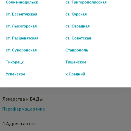
Солнечнодольск
ст. Григорополисская
шт
В КОРЗИНУ
ст. Ессентукская
ст. Курская
В КОРЗИНУ
ст. Лысогорская
ст. Отрадная
ст. Расшеватская
ст. Советская
ст. Суворовская
Ставрополь
Тихорецк
Тищенское
© Городская аптека - Маркетплейс. Все права защищены
Успенское
х.Средний
Лекарства и БАДы
Парафармацевтика
Адреса аптек