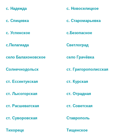
шт
шт
с. Надежда
с. Новоселицкое
В КОРЗИНУ
В КОРЗИНУ
с. Спицевка
с. Старомарьевка
с. Успенское
с.Безопасное
с.Пелагиада
Светлоград
село Балахоновское
село Грачёвка
Солнечнодольск
ст. Григорополисская
© Городская аптека - Маркетплейс. Все права защищены
ст. Ессентукская
ст. Курская
ст. Лысогорская
ст. Отрадная
Лекарства и БАДы
ст. Расшеватская
ст. Советская
Парафармацевтика
ст. Суворовская
Ставрополь
Адреса аптек
Тихорецк
Тищенское