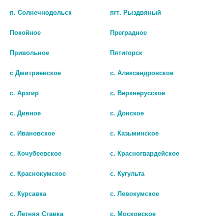
В КОРЗИНУ
п. Солнечнодольск
пгт. Рыздвяный
шт
Покойное
Преградное
В КОРЗИНУ
Привольное
Пятигорск
с Дмитриевское
с. Александровское
с. Арзгир
с. Верхнерусское
с. Дивное
с. Донское
с. Ивановское
с. Казьминское
с. Кочубеевское
с. Красногвардейское
с. Краснокумское
с. Кугульта
МЕДЬ ХЕЛАТ 100МГ N60 ТАБЛ.
ТУРАМИН МЕДЬ Cu №90 КАПС.
с. Курсавка
с. Левокумское
526 руб.
526 руб.
с. Летняя Ставка
с. Московское