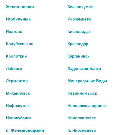
Железноводск
Зеленокумск
Изобильный
Иноземцево
Ипатово
Кисловодск
Кочубеевское
Краснодар
Кропоткин
Курганинск
Лабинск
Ладовская Балка
Лермонтов
Минеральные Воды
Михайловск
Невинномысск
КУПРУМ МЕТАЛЛИКУМ С30
МЕДЬ ХЕЛАТ 100МГ N90 ТАБЛ.
Нефтекумск
Новоалександровск
ГОМЕОПАТ МОНОКОМП
592 руб.
ПРЕПАРАТ МИНЕРАЛЬНО-
Новокубанск
Новопавловск
ХИМИЧ ПРОИСХОЖД 4,0
ГРАНУЛЫ ГОМЕОПАТ
шт
п. Железноводский
п. Иноземцево
0 руб.