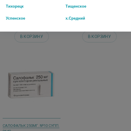
СУПП.РЕКТ. 9618
СУПП.РЕКТ. 9625
Тихорецк
Тищенское
1 551 руб.
607 руб.
Успенское
х.Средний
шт
шт
В КОРЗИНУ
В КОРЗИНУ
САЛОФАЛЬК 250МГ. №10 СУПП.