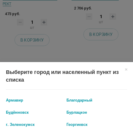
РЕКТ
2 706 руб.
473 руб.
шт
шт
В КОРЗИНУ
В КОРЗИНУ
Выберите город или населенный пункт из
списка
Армавир
Благодарный
Будённовск
Бурлацкое
г. Зеленокумск
Георгиевск
САЛОФАЛЬК 4Г./60МЛ №7
КАНСАЛАЗИН 0,5 N30 СУПП