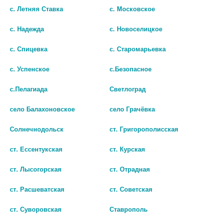
КИШЕЧНОРАСТВОР П/О
РЕКТ
с. Летняя Ставка
с. Московское
706 руб.
495 руб.
с. Надежда
с. Новоселицкое
шт
шт
с. Спицевка
с. Старомарьевка
В КОРЗИНУ
В КОРЗИНУ
с. Успенское
с.Безопасное
с.Пелагиада
Светлоград
село Балахоновское
село Грачёвка
Солнечнодольск
ст. Григорополисская
ст. Ессентукская
ст. Курская
ст. Лысогорская
ст. Отрадная
ст. Расшеватская
ст. Советская
ст. Суворовская
Ставрополь
САЛОФАЛЬК 500МГ. №30
САЛОФАЛЬК 500МГ. №10