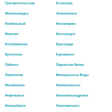
Григорополисская
Ессентуки
ФЛАК. П/Э СУСП.РЕКТ. 9533
РЕКТ
2 443 руб.
1 017 руб.
Железноводск
Зеленокумск
шт
шт
Изобильный
Иноземцево
В КОРЗИНУ
В КОРЗИНУ
Ипатово
Кисловодск
Кочубеевское
Краснодар
Кропоткин
Курганинск
Лабинск
Ладовская Балка
Лермонтов
Минеральные Воды
Михайловск
Невинномысск
Нефтекумск
Новоалександровск
Новокубанск
Новопавловск
МЕСАЛАЗИН 1000МГ.N14 СУПП
КАНСАЛАЗИН 500МГ. №10 СУП.