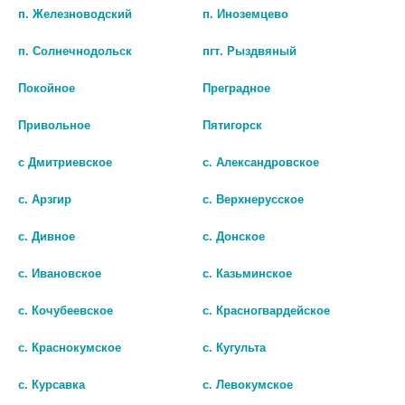
РЕКТ
РЕКТ.
п. Железноводский
п. Иноземцево
845 руб.
457 руб.
п. Солнечнодольск
пгт. Рыздвяный
шт
шт
Покойное
Преградное
В КОРЗИНУ
В КОРЗИНУ
Привольное
Пятигорск
с Дмитриевское
с. Александровское
с. Арзгир
с. Верхнерусское
с. Дивное
с. Донское
с. Ивановское
с. Казьминское
с. Кочубеевское
с. Красногвардейское
с. Краснокумское
с. Кугульта
с. Курсавка
с. Левокумское
МЕСАЛАЗИН 0,5 N50 ТАБЛ
МЕСАЛАЗИН 500МГ.N10 СУПП