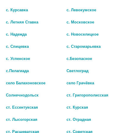
1 419 руб.
с. Курсавка
с. Левокумское
шт
шт
с. Летняя Ставка
с. Московское
В КОРЗИНУ
В КОРЗИНУ
с. Надежда
с. Новоселицкое
с. Спицевка
с. Старомарьевка
с. Успенское
с.Безопасное
с.Пелагиада
Светлоград
село Балахоновское
село Грачёвка
Солнечнодольск
ст. Григорополисская
ст. Ессентукская
ст. Курская
САЛФЕТКА СПИРТОВАЯ Д/ИН.
ИНЕКТА САЛФЕТКА СПИРТ. Д/
ст. Лысогорская
ст. Отрадная
135Х185ММ. №150
ИНЪЕК. 65Х30ММ №20
ст. Расшеватская
ст. Советская