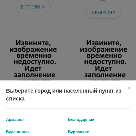
В КОРЗИНУ
В КОРЗИНУ
Выберите город или населенный пункт из
списка
САЛФЕТКА АНТИСЕПТИЧЕСКАЯ
САЛФЕТКА СПИРТОВАЯ Д/ИН.
СПИРТОВАЯ СТЕРИЛЬНАЯ
65Х56ММ. №20
60Х100ММ
Армавир
Благодарный
16 руб.
48 руб.
Будённовск
Бурлацкое
шт