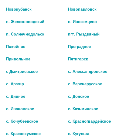
шт
Новокубанск
Новопавловск
шт
В КОРЗИНУ
п. Железноводский
п. Иноземцево
В КОРЗИНУ
п. Солнечнодольск
пгт. Рыздвяный
Покойное
Преградное
Привольное
Пятигорск
с Дмитриевское
с. Александровское
с. Арзгир
с. Верхнерусское
с. Дивное
с. Донское
с. Ивановское
с. Казьминское
САЛФЕТКИ
САЛФЕТКА СПИРТОВАЯ Д/ИН.
с. Кочубеевское
с. Красногвардейское
СПИРТ.АНТИСЕПТ.СТЕР.
200Х250ММ. №5
ОДНОРАЗ. 110Х125ММ. №250
0 руб.
с. Краснокумское
с. Кугульта