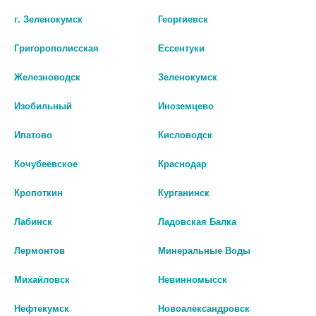
шт
г. Зеленокумск
Георгиевск
В КОРЗИНУ
В КОРЗИНУ
Григорополисская
Ессентуки
Железноводск
Зеленокумск
Изобильный
Иноземцево
Ипатово
Кисловодск
Кочубеевское
Краснодар
Кропоткин
Курганинск
Лабинск
Ладовская Балка
Лермонтов
Минеральные Воды
ЭЛИКСИСЕПТ САЛФЕТКИ
САЛФЕТКА СПИРТОВАЯ Д/ИН.
СПИРТ. НЕТКАН. 60Х100ММ. 120
60Х30ММ. №800
Михайловск
Невинномысск
РУЛОН 12М.
779 руб.
Нефтекумск
Новоалександровск
262 руб.