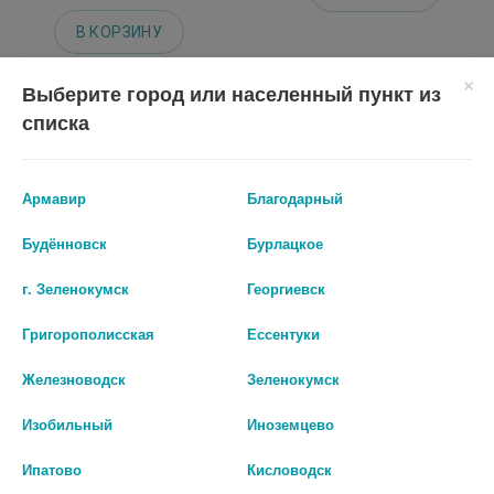
В КОРЗИНУ
Выберите город или населенный пункт из
списка
Армавир
Благодарный
Будённовск
Бурлацкое
г. Зеленокумск
Георгиевск
Григорополисская
Ессентуки
ТОНОМЕТР МТ-50 АВТОМАТ НА
ТОНОМЕТР МТ-40 АВТОМАТ НА
Железноводск
Зеленокумск
ПЛЕЧО С АДАПТЕРОМ МЕГА
ПЛЕЧО С АДАПТЕРОМ
ДИСПЛЕЙ УВЕЛИЧЕННАЯ
УВЕЛИЧЕННЫЙ ДИСПЛЕЙ
Изобильный
Иноземцево
МАНЖЕТА
3 199 руб.
Ипатово
Кисловодск
3 550 руб.