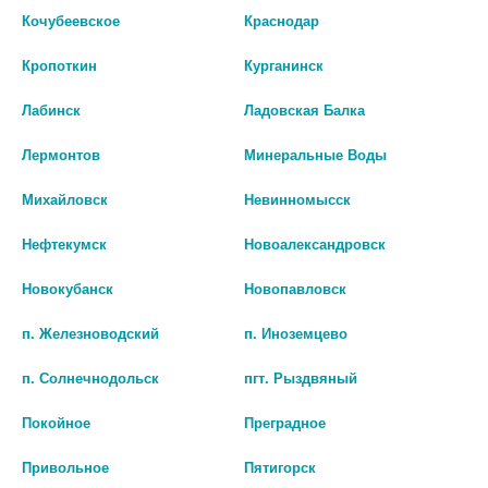
шт
Кочубеевское
Краснодар
шт
В КОРЗИНУ
Кропоткин
Курганинск
В КОРЗИНУ
Лабинск
Ладовская Балка
Лермонтов
Минеральные Воды
Михайловск
Невинномысск
Нефтекумск
Новоалександровск
Новокубанск
Новопавловск
п. Железноводский
п. Иноземцево
п. Солнечнодольск
пгт. Рыздвяный
ЭЛЕКТРОННЫЙ ТЕРМОМЕТР
ИНГАЛЯТОР КОМПРЕССОРНЫЙ
Покойное
Преградное
AMDT-11 С АТРАВМАТИЧЕСКИМ
AMNB-502 ПАРОВОЗИК
НАКОНЕЧНИКОМ
2 699 руб.
Привольное
Пятигорск
399 руб.