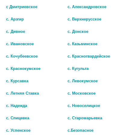
с Дмитриевское
с. Александровское
шт
шт
с. Арзгир
с. Верхнерусское
В КОРЗИНУ
В КОРЗИНУ
с. Дивное
с. Донское
с. Ивановское
с. Казьминское
с. Кочубеевское
с. Красногвардейское
с. Краснокумское
с. Кугульта
с. Курсавка
с. Левокумское
с. Летняя Ставка
с. Московское
с. Надежда
с. Новоселицкое
КОНСУМЕД ТЕРМОМЕТР
КОНСУМЕД ИНГАЛЯТОР
с. Спицевка
с. Старомарьевка
ЭЛЕКТРОННЫЙ МОДЕЛЬ AMDT-
КОМПРЕССОРНЫЙ AMNB-501
10 (CONSUMED)
(CONSUMED)
с. Успенское
с.Безопасное