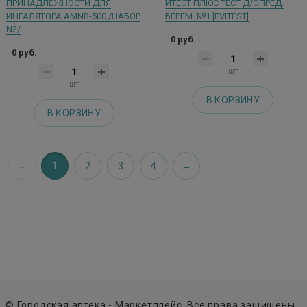
ПРИНАДЛЕЖНОСТИ ДЛЯ
ИТЕСТ ПЛЮС ТЕСТ Д/ОПРЕД.
ИНГАЛЯТОРА AMNB-500 /НАБОР
БЕРЕМ. №1 [EVITEST]
N2/
0 руб.
0 руб.
шт
шт
В КОРЗИНУ
В КОРЗИНУ
1
2
3
4
© Городская аптека - Маркетплейс. Все права защищены