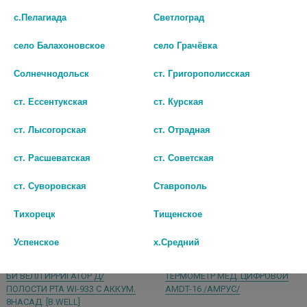
355 руб.
2 799 руб.
с.Пелагиада
Светлоград
шт
шт
село Балахоновское
село Грачёвка
В КОРЗИНУ
В КОРЗИНУ
Солнечнодольск
ст. Григорополисская
ст. Ессентукская
ст. Курская
ст. Лысогорская
ст. Отрадная
ст. Расшеватская
ст. Советская
ст. Суворовская
Ставрополь
Тихорецк
Тищенское
Успенское
х.Средний
БИ ВЕЛЛ ИРРИГАТОР Д/
ТЕРМОМЕТР МЕД. ЦИФРОВОЙ
ПОЛОСТИ РТА WI-933 С АККУМ.
AMDT-16 /АМРУС/
8НАСАД. [B.WELL]