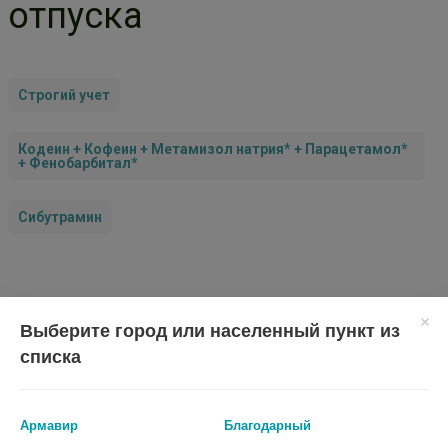
отпуска
Строгий учет
Кодеин + Кофеин + Метамизол натрия* + Парацетамол*
+ Фенобарбитал*
Сибутрамин
Выберите город или населенный пункт из
списка
Армавир
Благодарный