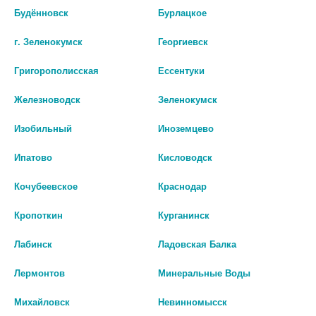
Будённовск
Бурлацкое
г. Зеленокумск
Георгиевск
Григорополисская
Ессентуки
ТРАМАДОЛ 100МГ. №20 ТАБ./
ГОЛДЛАЙН ПЛЮС
ФАРМАПОЛ/ 0481
10МГ.+158,5МГ. №90 КАПС. /
Железноводск
Зеленокумск
ИЗВАРИНО/
276 руб.
Изобильный
Иноземцево
0 руб.
шт
Ипатово
Кисловодск
шт
В КОРЗИНУ
Кочубеевское
Краснодар
В КОРЗИНУ
Кропоткин
Курганинск
Лабинск
Ладовская Балка
Лермонтов
Минеральные Воды
Михайловск
Невинномысск