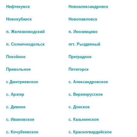
Нефтекумск
Новоалександровск
Новокубанск
Новопавловск
п. Железноводский
п. Иноземцево
ИМОВАН ТАБЛ П/О ПЛЕН 7,5МГ
ГОЛДЛАЙН ПЛЮС
п. Солнечнодольск
пгт. Рыздвяный
№14
10МГ.+158,5МГ. №60 КАПС. /
ИЗВАРИНО/7805
88 руб.
Покойное
Преградное
4 197 руб.
Привольное
Пятигорск
шт
шт
с Дмитриевское
с. Александровское
В КОРЗИНУ
В КОРЗИНУ
с. Арзгир
с. Верхнерусское
с. Дивное
с. Донское
с. Ивановское
с. Казьминское
с. Кочубеевское
с. Красногвардейское