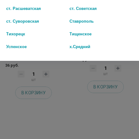
ст. Расшеватская
ст. Советская
ст. Суворовская
Ставрополь
Тихорецк
Тищенское
КОФИЦИЛ-ПЛЮС №10 ТАБ. /
КЛОФЕЛИН 0,15МГ. №50 ТАБ. /
Успенское
х.Средний
ФАРМСТАНДАРТ ЛЕКСРЕДСТВА/
ОРГАНИКА/
2709
52 руб.
36 руб.
шт
шт
В КОРЗИНУ
В КОРЗИНУ