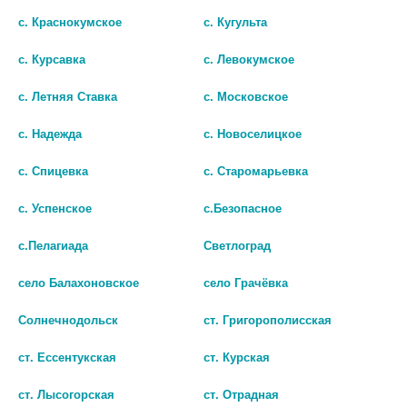
с. Краснокумское
с. Кугульта
с. Курсавка
с. Левокумское
с. Летняя Ставка
с. Московское
ГОЛДЛАЙН 10МГ. №30 КАПС. /
КАФФЕТИН ЛАЙТ №12 ТАБ.
с. Надежда
с. Новоселицкое
ИЗВАРИНО/
219 руб.
с. Спицевка
с. Старомарьевка
2 038 руб.
шт
с. Успенское
с.Безопасное
шт
В КОРЗИНУ
с.Пелагиада
Светлоград
В КОРЗИНУ
село Балахоновское
село Грачёвка
Солнечнодольск
ст. Григорополисская
ст. Ессентукская
ст. Курская
ст. Лысогорская
ст. Отрадная