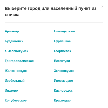
×
Мобильное приложение
Городская Аптека Маркетплейс
Выберите город или населенный пункт из
Городская Аптека
- In Google Play
Установить
списка
Бесплатно - Google Play
VIEW
ВХОД/РЕГИСТРАЦИЯ
Армавир
Благодарный
Будённовск
Бурлацкое
г. Зеленокумск
Георгиевск
Григорополисская
Ессентуки
КАТАЛОГ ТОВАРОВ
Железноводск
Зеленокумск
ГЛАВНАЯ
КАТАЛОГ
ЛЕКАРСТВА И БАДЫ
Изобильный
Иноземцево
СЕРДЕЧНО-СОСУДИСТЫЕ ЗАБОЛЕВАНИЯ
Ипатово
Кисловодск
СРЕДСТВА ОТ ГИПЕРТОНИИ ВНУТРЬ
НИФЕДИПИН
Кочубеевское
Краснодар