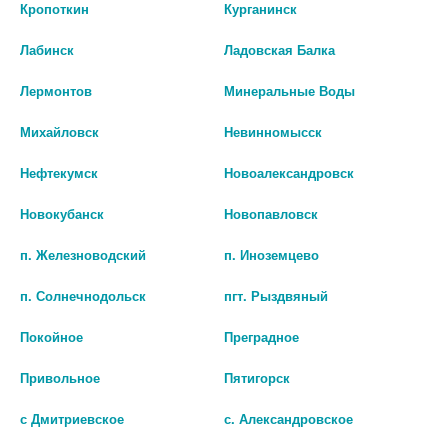
Нифедипин
Кропоткин
Курганинск
Лабинск
Ладовская Балка
Лермонтов
Минеральные Воды
Михайловск
Невинномысск
Нефтекумск
Новоалександровск
Новокубанск
Новопавловск
п. Железноводский
п. Иноземцево
п. Солнечнодольск
пгт. Рыздвяный
Покойное
Преградное
Привольное
Пятигорск
с Дмитриевское
с. Александровское