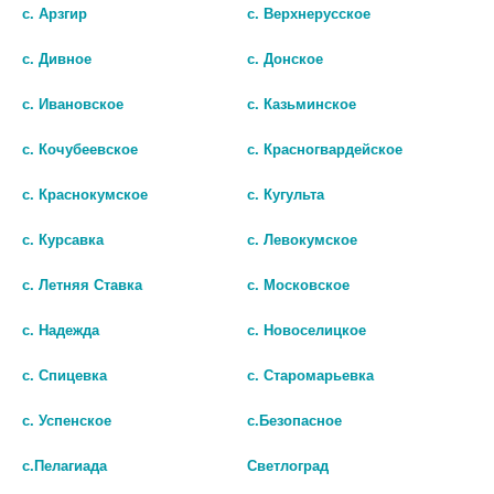
с. Арзгир
с. Верхнерусское
с. Дивное
с. Донское
с. Ивановское
с. Казьминское
с. Кочубеевское
с. Красногвардейское
с. Краснокумское
с. Кугульта
с. Курсавка
с. Левокумское
с. Летняя Ставка
с. Московское
с. Надежда
с. Новоселицкое
с. Спицевка
с. Старомарьевка
© Городская аптека - Маркетплейс. Все права защищены
с. Успенское
с.Безопасное
с.Пелагиада
Светлоград
Лекарства и БАДы