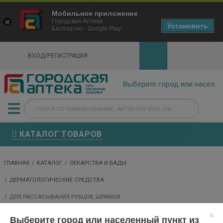
×
Мобильное приложение
Городская Аптека Маркетплейс
Городская Аптека
- In Google Play
Установить
Бесплатно - Google Play
VIEW
ВХОД/РЕГИСТРАЦИЯ
КАТАЛОГ ТОВАРОВ
ГЛАВНАЯ
КАТАЛОГ
ЛЕКАРСТВА И БАДЫ
ДЕРМАТОЛОГИЧЕСКИЕ СРЕДСТВА
ДЛЯ РАССАСЫВАНИЯ РУБЦОВ, ШРАМОВ
Выберите город или населенный пункт из