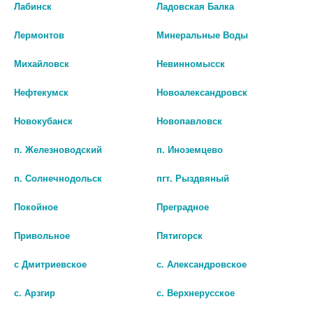
Лабинск
Ладовская Балка
235 руб.
4 448 руб.
Лермонтов
Минеральные Воды
шт
шт
Михайловск
Невинномысск
В КОРЗИНУ
В КОРЗИНУ
Нефтекумск
Новоалександровск
Новокубанск
Новопавловск
п. Железноводский
п. Иноземцево
п. Солнечнодольск
пгт. Рыздвяный
Покойное
Преградное
Привольное
Пятигорск
с Дмитриевское
с. Александровское
с. Арзгир
с. Верхнерусское
КОНТРАКТУБЕКС 50Г. ГЕЛЬ
ИМОФЕРАЗА КРЕМ КОСМ. 30Г.