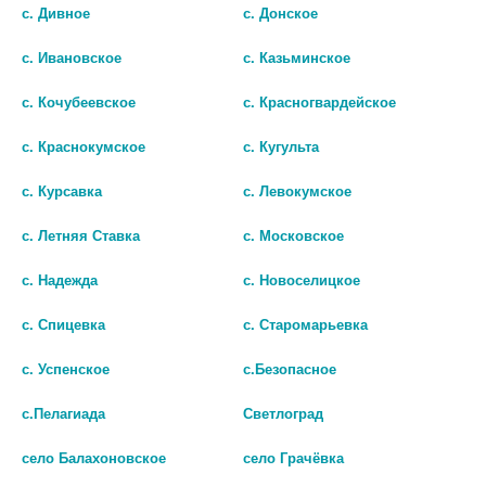
1 544 руб.
2 135 руб.
с. Дивное
с. Донское
с. Ивановское
с. Казьминское
шт
шт
с. Кочубеевское
с. Красногвардейское
В КОРЗИНУ
В КОРЗИНУ
с. Краснокумское
с. Кугульта
с. Курсавка
с. Левокумское
с. Летняя Ставка
с. Московское
с. Надежда
с. Новоселицкое
с. Спицевка
с. Старомарьевка
с. Успенское
с.Безопасное
с.Пелагиада
Светлоград
КОНТРАКТУБЕКС 20Г. ГЕЛЬ
село Балахоновское
село Грачёвка
946 руб.