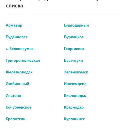
Для рассасывания
списка
рубцов, шрамов
Армавир
Благодарный
Будённовск
Бурлацкое
г. Зеленокумск
Георгиевск
Григорополисская
Ессентуки
Железноводск
Зеленокумск
Изобильный
Иноземцево
Ипатово
Кисловодск
Кочубеевское
Краснодар
ФИТОЛ-1 КРЕМ КОСМЕТИЧ. Д/
КЕЛО-КОТЕ ГЕЛЬ 15Г. Д/РАССАС.
Кропоткин
Курганинск
ОБЛАСТИ МОЛОЧНЫХ ЖЕЛЕЗ
КЕЛОИДН.+ГИПЕР. РУБЦОВ
75МЛ.
[KELO-COTE]