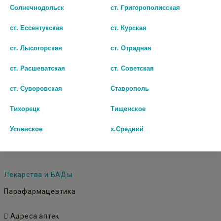
Солнечнодольск
ст. Григорополисская
шт
ст. Ессентукская
ст. Курская
В КОРЗИНУ
ст. Лысогорская
ст. Отрадная
ст. Расшеватская
ст. Советская
ст. Суворовская
Ставрополь
Тихорецк
Тищенское
Успенское
х.Средний
© Городская аптека - Маркетплейс. Все права защищены
Лекарства и БАДы
Парафармацевтика
Адреса аптек