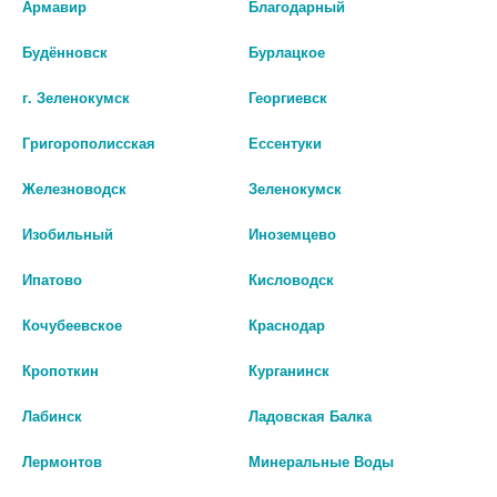
Армавир
Благодарный
Средства при паталогиях головного мозга
Будённовск
Бурлацкое
Средства при стенокардии,инфаркте внутрь
г. Зеленокумск
Георгиевск
Григорополисская
Ессентуки
Триметазидин
Железноводск
Зеленокумск
Средства при стенокардии,инфаркте для инъекций
Изобильный
Иноземцево
Ипатово
Кисловодск
Кочубеевское
Краснодар
Кропоткин
Курганинск
Лабинск
Ладовская Балка
Лермонтов
Минеральные Воды