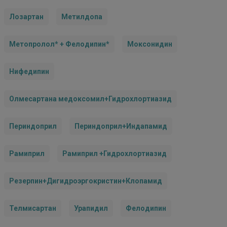
Лозартан
Метилдопа
Метопролол* + Фелодипин*
Моксонидин
Нифедипин
Олмесартана медоксомил+Гидрохлортиазид
Периндоприл
Периндоприл+Индапамид
Рамиприл
Рамиприл +Гидрохлортиазид
Резерпин+Дигидроэргокристин+Клопамид
Телмисартан
Урапидил
Фелодипин