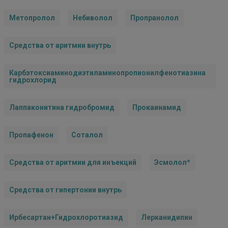
Метопролол
Небиволол
Пропранолол
Средства от аритмии внутрь
Карбэтоксиаминодиэтиламинопропионилфенотиазина
гидрохлорид
Лаппаконитина гидробромид
Прокаинамид
Пропафенон
Соталол
Средства от аритмии для инъекций
Эсмолол*
Средства от гипертонии внутрь
Ирбесартан+Гидрохлоротиазид
Лерканидипин