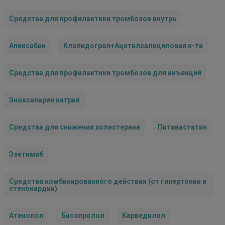
Средства для профилактики тромбозов внутрь
Апиксабан
Клопидогрел+Ацетилсалициловая к-та
Средства для профилактики тромбозов для инъекций
Эноксапарин натрия
Средства для снижения холестерина
Питавастатин
Эзетимиб
Средства комбинированного действия (от гипертонии и
стенокардии)
Атенолол
Бисопролол
Карведилол