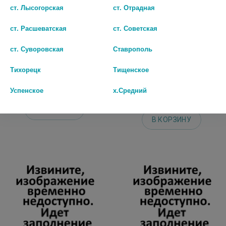
ст. Лысогорская
ст. Отрадная
ст. Расшеватская
ст. Советская
ЛОРИСТА Н 100 12,5МГ.+100МГ.
ЛЕРКАНИДИПИН-СЗ 10МГ. №30
ст. Суворовская
Ставрополь
№90 ТАБ. П/П/О /KRKA/ 4971
ТАБ.П/О /СЕВЕРНАЯ ЗВЕЗДА/
7216
1 217 руб.
Тихорецк
Тищенское
378 руб.
Успенское
х.Средний
шт
шт
В КОРЗИНУ
В КОРЗИНУ