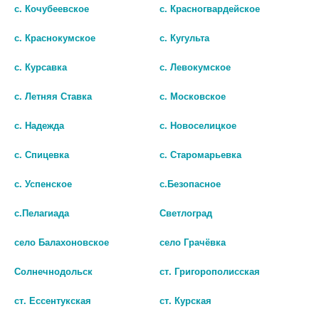
с. Кочубеевское
с. Красногвардейское
с. Краснокумское
с. Кугульта
РИБОКСИН 2% 5МЛ. №10 АМП. /
ЛОЗАРТАН 12,5МГ. №30 ТАБ. П/
с. Курсавка
с. Левокумское
ДАЛЬХИМФАРМ/
П/О
85 руб.
с. Летняя Ставка
с. Московское
52 руб.
с. Надежда
с. Новоселицкое
шт
шт
с. Спицевка
с. Старомарьевка
В КОРЗИНУ
В КОРЗИНУ
с. Успенское
с.Безопасное
с.Пелагиада
Светлоград
село Балахоновское
село Грачёвка
Солнечнодольск
ст. Григорополисская
ст. Ессентукская
ст. Курская