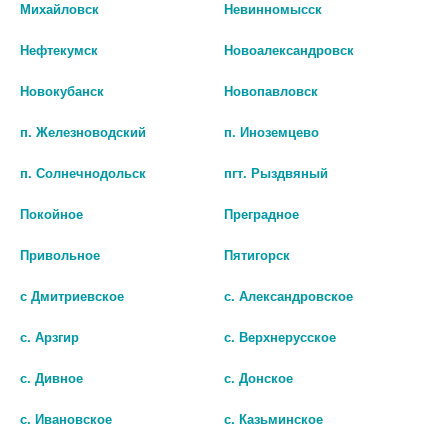
Михайловск
Невинномысск
Нефтекумск
Новоалександровск
ЛЕРКАНОРМ 20МГ. №30 ТАБ. П/
ВАЛСАРТАН-СЗ 80МГ. №60 ТАБ.
Новокубанск
Новопавловск
П/О 8871
П.П/О /СЕВЕРНАЯ ЗВЕЗДА/
п. Железноводский
п. Иноземцево
827 руб.
507 руб.
п. Солнечнодольск
пгт. Рыздвяный
шт
шт
Покойное
Преградное
В КОРЗИНУ
В КОРЗИНУ
Привольное
Пятигорск
с Дмитриевское
с. Александровское
с. Арзгир
с. Верхнерусское
с. Дивное
с. Донское
с. Ивановское
с. Казьминское