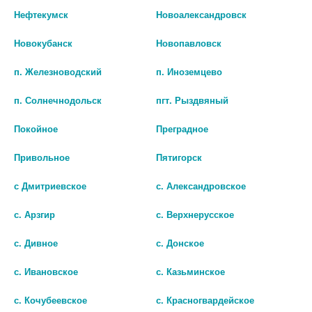
ЭФИРНОЕ ВЕРБЕНА 10МЛ ИНД/
ИНД/УП
Нефтекумск
Новоалександровск
УП
0 руб.
Новокубанск
Новопавловск
0 руб.
шт
п. Железноводский
п. Иноземцево
шт
В КОРЗИНУ
п. Солнечнодольск
пгт. Рыздвяный
В КОРЗИНУ
Покойное
Преградное
Привольное
Пятигорск
с Дмитриевское
с. Александровское
с. Арзгир
с. Верхнерусское
с. Дивное
с. Донское
с. Ивановское
с. Казьминское
с. Кочубеевское
с. Красногвардейское