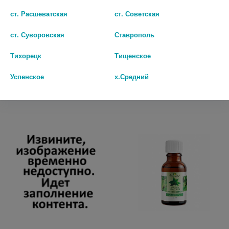
НАТУРАЛЬНЫЕ МАСЛА МАСЛО
МИРРОЛЛА МАСЛО
ст. Расшеватская
ст. Советская
КОСМЕТИЧ МАКАДАМИИ 30МЛ
ВИНОГР.КОСТОЧКИ 25МЛ.
ИНД/УП
ст. Суворовская
Ставрополь
35 руб.
0 руб.
Тихорецк
Тищенское
шт
шт
Успенское
х.Средний
В КОРЗИНУ
В КОРЗИНУ