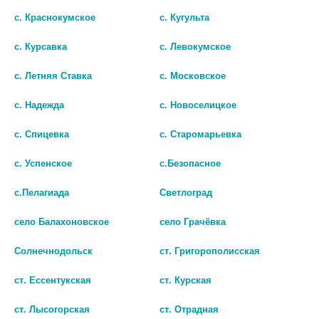
ОЛЕОС МАСЛО АРОМАТ.
МИРРОЛЛА РЕПЕЙНОЕ МАСЛО
с. Краснокумское
с. Кугульта
НАРЦИСС 10МЛ. 20806 [OLEOS]
100МЛ.
с. Курсавка
с. Левокумское
142 руб.
63 руб.
с. Летняя Ставка
с. Московское
шт
шт
с. Надежда
с. Новоселицкое
В КОРЗИНУ
В КОРЗИНУ
с. Спицевка
с. Старомарьевка
с. Успенское
с.Безопасное
с.Пелагиада
Светлоград
село Балахоновское
село Грачёвка
Солнечнодольск
ст. Григорополисская
ст. Ессентукская
ст. Курская
ст. Лысогорская
ст. Отрадная