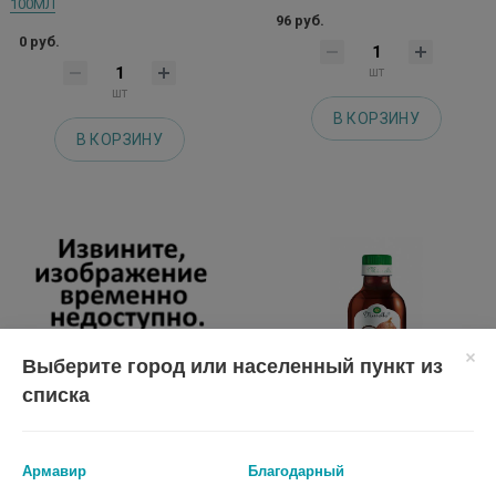
100МЛ
96 руб.
0 руб.
шт
шт
В КОРЗИНУ
В КОРЗИНУ
Выберите город или населенный пункт из
списка
Армавир
Благодарный
СЕРАФИМА МАСЛО КОСМЕТ.
МИРРОЛЛА МАСЛО КОКОС