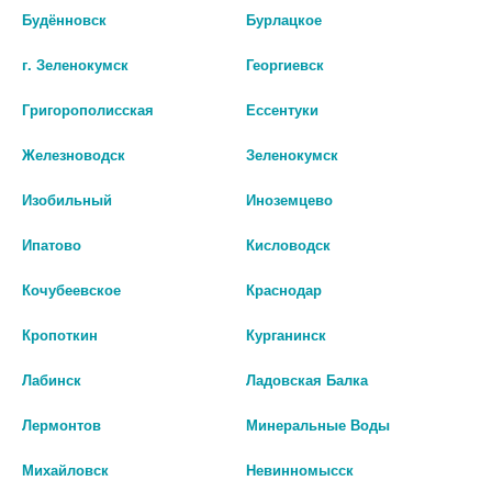
СОЦВЕТИЙ ВАСИЛЬКА 25МЛ. /
100МЛ.
Будённовск
Бурлацкое
АРТ.6831/
138 руб.
127 руб.
г. Зеленокумск
Георгиевск
шт
Григорополисская
Ессентуки
шт
В КОРЗИНУ
Железноводск
Зеленокумск
В КОРЗИНУ
Изобильный
Иноземцево
Ипатово
Кисловодск
Кочубеевское
Краснодар
Кропоткин
Курганинск
Лабинск
Ладовская Балка
Лермонтов
Минеральные Воды
Михайловск
Невинномысск
НАТУРАЛЬНЫЕ МАСЛА МАСЛО
МАСЛО ЭФИРНОЕ ЛАЙМ 10МЛ