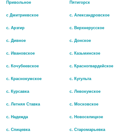
Привольное
Пятигорск
с Дмитриевское
с. Александровское
с. Арзгир
с. Верхнерусское
с. Дивное
с. Донское
с. Ивановское
с. Казьминское
с. Кочубеевское
с. Красногвардейское
с. Краснокумское
с. Кугульта
Показать все ...
с. Курсавка
с. Левокумское
с. Летняя Ставка
с. Московское
Популярные в разделе
с. Надежда
с. Новоселицкое
с. Спицевка
с. Старомарьевка