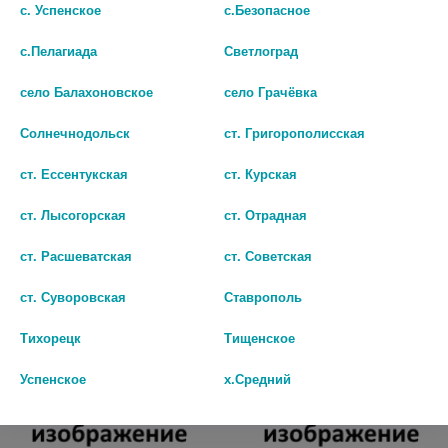
с. Успенское
с.Безопасное
с.Пелагиада
Светлоград
село Балахоновское
село Грачёвка
Солнечнодольск
ст. Григорополисская
ст. Ессентукская
ст. Курская
АЛТАЙСКИЙ НЕКТАР МАСЛО
АСПЕРА МАСЛО ЖАСМИН
ст. Лысогорская
ст. Отрадная
ЭФИРНОЕ ПИХТОВОЕ 30МЛ
10МЛ. ЭФИРНОЕ И/У
ст. Расшеватская
ст. Советская
нет в наличии
350
ст. Суворовская
Ставрополь
В КОРЗИНУ
В КОРЗИНУ
Тихорецк
Тищенское
Успенское
х.Средний