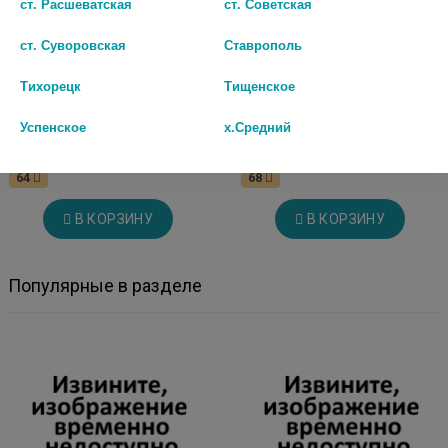
ст. Расшеватская
ст. Советская
ст. Суворовская
Ставрополь
Тихорецк
Тищенское
ОМЕПРАЗОЛ 20МГ. №30
ОМЕПРАЗОЛ 20МГ. №30
Успенское
х.Средний
КАПС. /ЛЕКФАРМ/
КАПС. /АВВА РУС/ 6908
64
68
В КОРЗИНУ
В КОРЗИНУ
Популярные в разделе