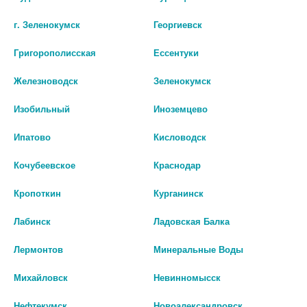
г. Зеленокумск
Георгиевск
Григорополисская
Ессентуки
Железноводск
Зеленокумск
Изобильный
Иноземцево
ОМИТОКС ГАСТРО 20МГ. №50
ОМЕПРАЗОЛ 20МГ. №30
Ипатово
Кисловодск
КАПС.
КАПС. 0582
нет в наличии
нет в наличии
Кочубеевское
Краснодар
В КОРЗИНУ
В КОРЗИНУ
Кропоткин
Курганинск
Лабинск
Ладовская Балка
Лермонтов
Минеральные Воды
Михайловск
Невинномысск
Нефтекумск
Новоалександровск