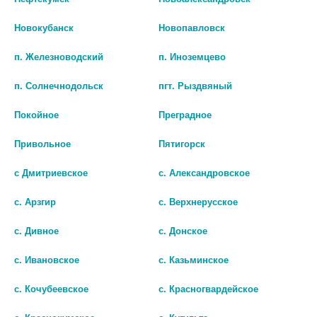
Новокубанск
Новопавловск
п. Железноводский
п. Иноземцево
п. Солнечнодольск
пгт. Рыздвяный
ОМЕПРАЗОЛ РЕНЕВАЛ 20МГ.
ОМЕПРАЗОЛ 20МГ. №84
Покойное
Преградное
№60 КАПС. КИШЕЧНОРАСТВ.
КАПС. /ВЕЛФАРМ/
Привольное
Пятигорск
нет в наличии
нет в наличии
с Дмитриевское
с. Александровское
В КОРЗИНУ
В КОРЗИНУ
с. Арзгир
с. Верхнерусское
с. Дивное
с. Донское
с. Ивановское
с. Казьминское
с. Кочубеевское
с. Красногвардейское