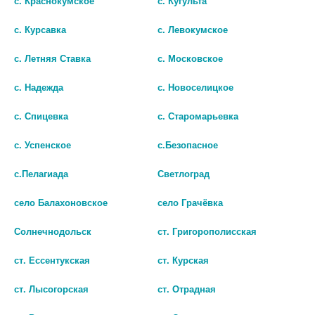
с. Краснокумское
с. Кугульта
с. Курсавка
с. Левокумское
с. Летняя Ставка
с. Московское
ОМЕПРАЗОЛ 20МГ. №30
ОМЕПРАЗОЛ ТЕВА 20МГ. №14
с. Надежда
с. Новоселицкое
КАПС. /ПРОИЗВОДСТВО
КАПС. 2539
с. Спицевка
с. Старомарьевка
МЕДИКАМЕНТОВ/ 0478
63
с. Успенское
с.Безопасное
37
В КОРЗИНУ
с.Пелагиада
Светлоград
В КОРЗИНУ
село Балахоновское
село Грачёвка
Солнечнодольск
ст. Григорополисская
ст. Ессентукская
ст. Курская
ст. Лысогорская
ст. Отрадная