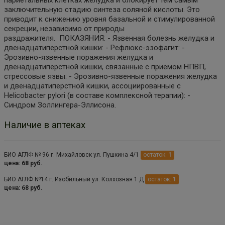
заключительную стадию синтеза соляной кислоты. Это
приводит к снижению уровня базальной и стимулированной
секреции, независимо от природы
раздражителя. ПОКАЗЯНИЯ: - Язвенная болезнь желудка и
двенадцатиперстной кишки: - Рефлюкс-эзофагит: -
Эрозивно-язвенные поражения желудка и
двенадцатиперстной кишки, связанные с приемом НПВП,
стрессовые язвы: - Эрозивно-язвенные поражения желудка
и двенадцатиперстной кишки, ассоциированные с
Helicobacter pylori (в составе комплексной терапии): -
Синдром Золлингера-Эллисона.
Наличие в аптеках
БИО АГЛФ № 96 г. Михайловск ул. Пушкина 4/1
остаток:
1
цена: 68 руб.
БИО АГЛФ №14 г. Изобильный ул. Колхозная 1 Д
остаток:
1
цена: 68 руб.