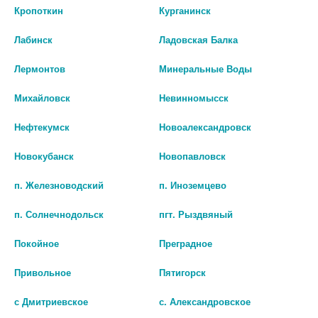
Кропоткин
Курганинск
Лабинск
Ладовская Балка
ОМИТОКС ГАСТРО 20МГ. №50
ОМЕПРАЗОЛ 20МГ. №30
Лермонтов
Минеральные Воды
КАПС.
КАПС. 0582
Михайловск
Невинномысск
нет в наличии
нет в наличии
Нефтекумск
Новоалександровск
В КОРЗИНУ
В КОРЗИНУ
Новокубанск
Новопавловск
п. Железноводский
п. Иноземцево
п. Солнечнодольск
пгт. Рыздвяный
Покойное
Преградное
Привольное
Пятигорск
с Дмитриевское
с. Александровское