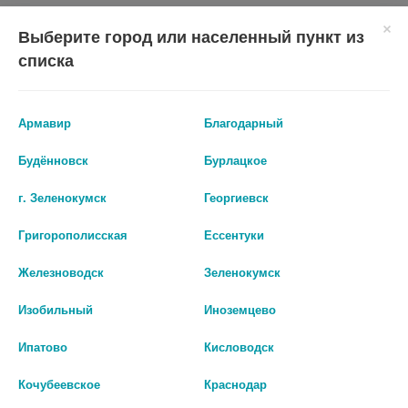
Выберите город или населенный пункт из
списка
Показать все ...
Армавир
Благодарный
Будённовск
Бурлацкое
Аналоги по действию
г. Зеленокумск
Георгиевск
Григорополисская
Ессентуки
Железноводск
Зеленокумск
Изобильный
Иноземцево
Ипатово
Кисловодск
Кочубеевское
Краснодар