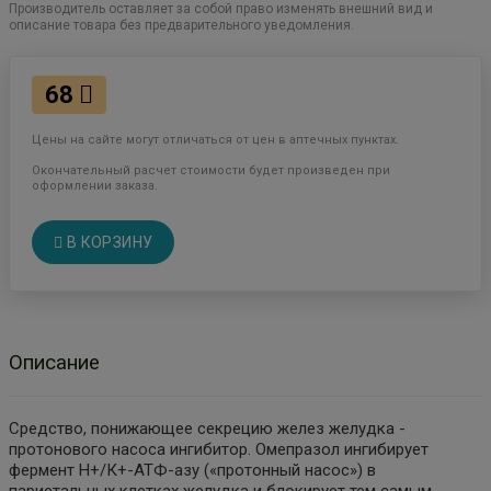
Производитель оставляет за собой право изменять внешний вид и
описание товара без предварительного уведомления.
68
Цены на сайте могут отличаться от цен в аптечных пунктах.
Окончательный расчет стоимости будет произведен при
оформлении заказа.
В КОРЗИНУ
Описание
Средство, понижающее секрецию желез желудка -
протонового насоса ингибитор. Омепразол ингибирует
фермент Н+/К+-АТФ-азу («протонный насос») в
париетальных клетках желудка и блокирует тем самым