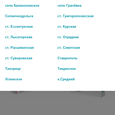
село Балахоновское
село Грачёвка
ОМЕПРАЗОЛ 20МГ. №30
ОМЕПРАЗОЛ ТЕВА 20МГ. №14
КАПС. /ПРОИЗВОДСТВО
КАПС. 2539
Солнечнодольск
ст. Григорополисская
МЕДИКАМЕНТОВ/ 0478
63
ст. Ессентукская
ст. Курская
36
В КОРЗИНУ
ст. Лысогорская
ст. Отрадная
В КОРЗИНУ
ст. Расшеватская
ст. Советская
ст. Суворовская
Ставрополь
Тихорецк
Тищенское
Успенское
х.Средний