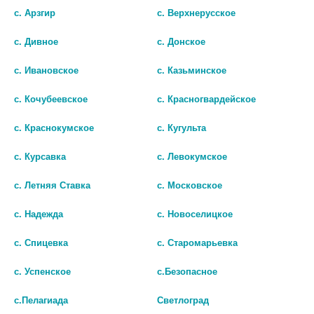
с. Арзгир
с. Верхнерусское
с. Дивное
с. Донское
ОМЕПРАЗОЛ РЕНЕВАЛ 20МГ.
ОМЕПРАЗОЛ 20МГ. №84
№60 КАПС. КИШЕЧНОРАСТВ.
КАПС. /ВЕЛФАРМ/
с. Ивановское
с. Казьминское
нет в наличии
нет в наличии
с. Кочубеевское
с. Красногвардейское
В КОРЗИНУ
В КОРЗИНУ
с. Краснокумское
с. Кугульта
с. Курсавка
с. Левокумское
с. Летняя Ставка
с. Московское
с. Надежда
с. Новоселицкое
с. Спицевка
с. Старомарьевка
с. Успенское
с.Безопасное
с.Пелагиада
Светлоград