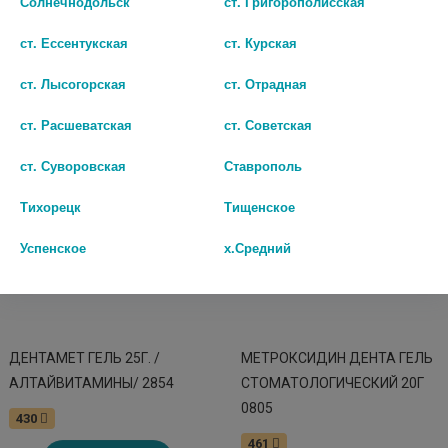
Солнечнодольск
ст. Григорополисская
В КОРЗИНУ
В КОРЗИНУ
ст. Ессентукская
ст. Курская
ст. Лысогорская
ст. Отрадная
ст. Расшеватская
ст. Советская
ст. Суворовская
Ставрополь
Тихорецк
Тищенское
Успенское
х.Средний
ДЕНТАМЕТ ГЕЛЬ 25Г. /
МЕТРОКСИДИН ДЕНТА ГЕЛЬ
АЛТАЙВИТАМИНЫ/ 2854
СТОМАТОЛОГИЧЕСКИЙ 20Г
0805
430
461