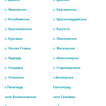
239
255
с. Ивановское
с. Казьминское
В КОРЗИНУ
В КОРЗИНУ
с. Кочубеевское
с. Красногвардейское
с. Краснокумское
с. Кугульта
с. Курсавка
с. Левокумское
с. Летняя Ставка
с. Московское
с. Надежда
с. Новоселицкое
с. Спицевка
с. Старомарьевка
с. Успенское
с.Безопасное
с.Пелагиада
Светлоград
МЕТРОДЕНТ 20Г. СТОМАТ.
АДЖИМЕТРИЛ 1%+0,05%
село Балахоновское
село Грачёвка
ГЕЛЬ ЛИМОН
20,0 ГЕЛЬ СТОМАТ
258
264