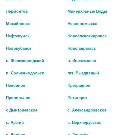
50МЛ
10,0 ГЕЛЬ СТОМАТ
Лермонтов
Минеральные Воды
нет в наличии
205
Михайловск
Невинномысск
В КОРЗИНУ
В КОРЗИНУ
Нефтекумск
Новоалександровск
Новокубанск
Новопавловск
п. Железноводский
п. Иноземцево
п. Солнечнодольск
пгт. Рыздвяный
Покойное
Преградное
Привольное
Пятигорск
с Дмитриевское
с. Александровское
с. Арзгир
с. Верхнерусское
МЕТРОДЕНТ 20Г. СТОМАТ.
МЕТРОДЕНТ 20Г. СТОМАТ.
ГЕЛЬ
ГЕЛЬ АНАНАС
с. Дивное
с. Донское