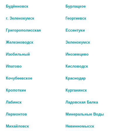
Будённовск
Бурлацкое
г. Зеленокумск
Георгиевск
Григорополисская
Ессентуки
Железноводск
Зеленокумск
Изобильный
Иноземцево
Ипатово
Кисловодск
ДЕНТАМЕТ ФИТО СПРЕЙ
ДЕНТАМЕТ 10 МГ/Г+1 МГ/Г
Кочубеевское
Краснодар
50МЛ
10,0 ГЕЛЬ СТОМАТ
Кропоткин
Курганинск
нет в наличии
205
Лабинск
Ладовская Балка
В КОРЗИНУ
В КОРЗИНУ
Лермонтов
Минеральные Воды
Михайловск
Невинномысск