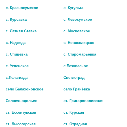
с. Краснокумское
с. Кугульта
с. Курсавка
с. Левокумское
с. Летняя Ставка
с. Московское
с. Надежда
с. Новоселицкое
с. Спицевка
с. Старомарьевка
МЕТРОДЕНТ 20Г. СТОМАТ.
АДЖИМЕТРИЛ 1%+0,05%
ГЕЛЬ ЛИМОН
20,0 ГЕЛЬ СТОМАТ
с. Успенское
с.Безопасное
258
264
с.Пелагиада
Светлоград
В КОРЗИНУ
В КОРЗИНУ
село Балахоновское
село Грачёвка
Солнечнодольск
ст. Григорополисская
ст. Ессентукская
ст. Курская
ст. Лысогорская
ст. Отрадная