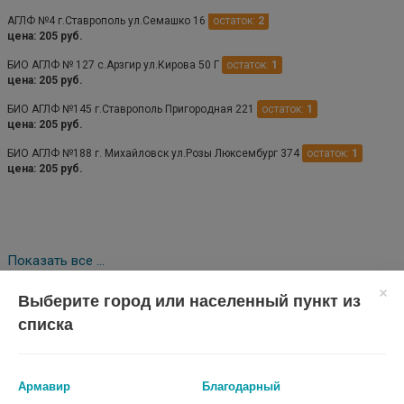
АГЛФ №4 г.Ставрополь ул.Семашко 16
остаток:
2
цена: 205 руб.
БИО АГЛФ № 127 с.Арзгир ул.Кирова 50 Г
остаток:
1
цена: 205 руб.
БИО АГЛФ №145 г.Ставрополь Пригородная 221
остаток:
1
цена: 205 руб.
БИО АГЛФ №188 г. Михайловск ул.Розы Люксембург 374
остаток:
1
цена: 205 руб.
Показать все ...
Выберите город или населенный пункт из
списка
Аналоги по действию
Армавир
Благодарный