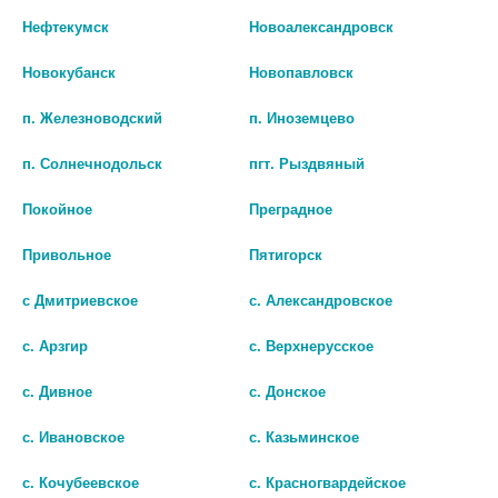
Нефтекумск
Новоалександровск
Новокубанск
Новопавловск
п. Железноводский
п. Иноземцево
п. Солнечнодольск
пгт. Рыздвяный
Покойное
Преградное
МЕТРОДЕНТ 20Г. СТОМАТ.
МЕТРОДЕНТ 20Г. СТОМАТ.
Привольное
Пятигорск
ГЕЛЬ
ГЕЛЬ АНАНАС
с Дмитриевское
с. Александровское
239
255
с. Арзгир
с. Верхнерусское
В КОРЗИНУ
В КОРЗИНУ
с. Дивное
с. Донское
с. Ивановское
с. Казьминское
с. Кочубеевское
с. Красногвардейское