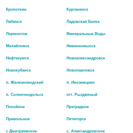
Кропоткин
Курганинск
Лабинск
Ладовская Балка
Лермонтов
Минеральные Воды
Михайловск
Невинномысск
Нефтекумск
Новоалександровск
ЭНАЛАПРИЛ 10МГ. №50 ТАБ.
ЭНАЛАПРИЛ ВЕЛФАРМ 10
/БИОСИНТЕЗ/ 9497
МГ №20 ТАБ.
Новокубанск
Новопавловск
нет в наличии
нет в наличии
п. Железноводский
п. Иноземцево
В КОРЗИНУ
В КОРЗИНУ
п. Солнечнодольск
пгт. Рыздвяный
Покойное
Преградное
Привольное
Пятигорск
с Дмитриевское
с. Александровское