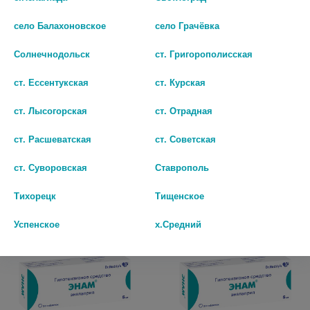
село Балахоновское
село Грачёвка
Солнечнодольск
ст. Григорополисская
ст. Ессентукская
ст. Курская
ЭНАЛАПРИЛ АЛЬФАКТИВ
ЭНАЛАПРИЛ 5МГ. №20 ТАБ. /
ст. Лысогорская
ст. Отрадная
10МГ N20 ТАБЛ
БИОСИНТЕЗ/ 8149
ст. Расшеватская
ст. Советская
39
40
ст. Суворовская
Ставрополь
В КОРЗИНУ
В КОРЗИНУ
Тихорецк
Тищенское
Успенское
х.Средний