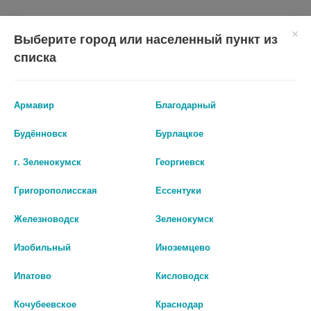
Выберите город или населенный пункт из
списка
Армавир
Благодарный
Будённовск
Бурлацкое
г. Зеленокумск
Георгиевск
Показать все ...
Григорополисская
Ессентуки
Аналоги по действию
Железноводск
Зеленокумск
Изобильный
Иноземцево
Ипатово
Кисловодск
Кочубеевское
Краснодар