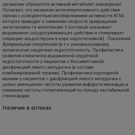
организме образуется активный метаболит эналаприлат.
Полагают, что механизм антигипертензивного действия
связан с конкурентным ингибированием активности АПФ,
которое приводит к снижению скорости превращения
ангиотензина I в ангиотензин II (который оказывает
выраженное сосудосуживающее действие и стимулирует
секрецию альдостерона в коре надпочечников). Показания:
Артериальная гипертензия (в т.ч. реноваскулярная),
хроническая сердечная недостаточность. Профилактика
развития клинически выраженной сердечной
недостаточности у пациентов с бессимптомной
дисфункцией левого желудочка (в составе
комбинированной терапии). Профилактика коронарной
ишемии у пациентов с дисфункцией левого желудочка с
целью уменьшения частоты развития инфаркта миокарда и
снижения частоты госпитализаций по поводу нестабильной
стенокардии.
Наличие в аптеках