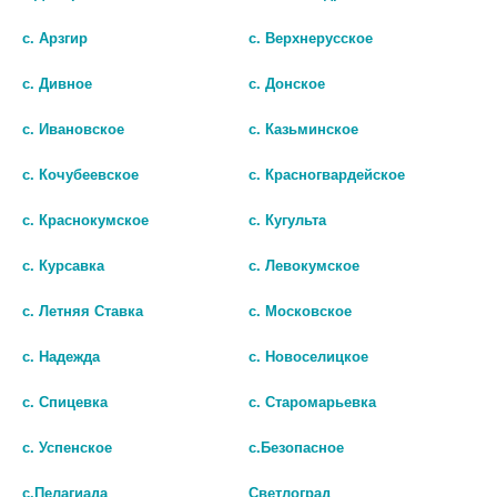
с. Арзгир
с. Верхнерусское
с. Дивное
с. Донское
с. Ивановское
с. Казьминское
с. Кочубеевское
с. Красногвардейское
ЭНАЛАПРИЛ АЛЬФАКТИВ
ЭНАЛАПРИЛ ВЕЛФАРМ 5 МГ
5МГ N20 ТАБЛ
№20 ТАБ.
с. Краснокумское
с. Кугульта
27
36
с. Курсавка
с. Левокумское
В КОРЗИНУ
В КОРЗИНУ
с. Летняя Ставка
с. Московское
с. Надежда
с. Новоселицкое
с. Спицевка
с. Старомарьевка
с. Успенское
с.Безопасное
с.Пелагиада
Светлоград