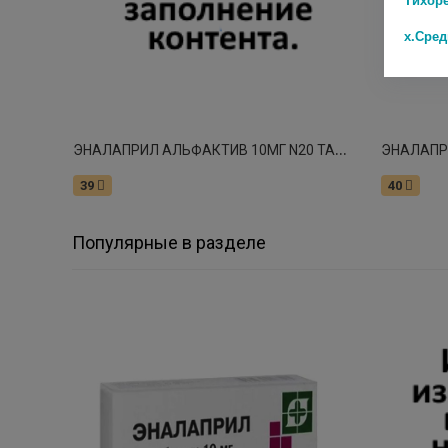
х.Сре
Э
НАЛАПРИЛ АЛЬФАКТИВ 10МГ N20 ТАБЛ
39
40
Популярные в разделе