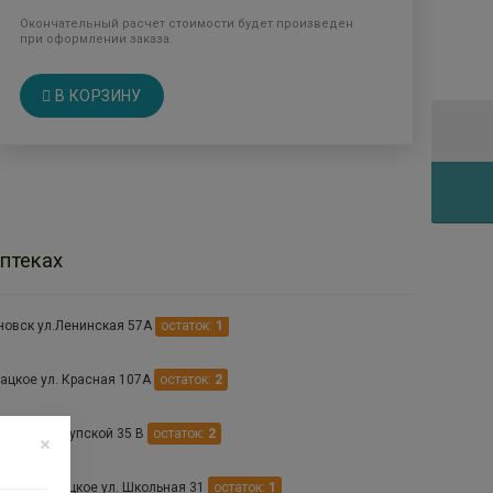
Окончательный расчет стоимости будет произведен
при оформлении заказа.
В КОРЗИНУ
птеках
новск ул.Ленинская 57А
остаток:
1
лацкое ул. Красная 107А
остаток:
2
ское ул. Крупской 35 В
остаток:
2
 Новоселицкое ул. Школьная 31
остаток:
1