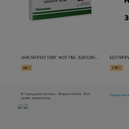
Э
НАЛАПРИЛ 10МГ. №20 ТАБ. /БИОСИНТЕЗ/ 8125
БЕРЛИПРИ
68
178
© Городская аптека - Маркетплейс. Все
Лекарства
права защищены