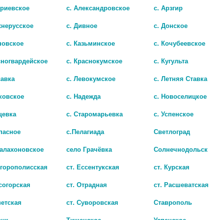
триевское
с. Александровское
с. Арзгир
хнерусское
с. Дивное
с. Донское
новское
с. Казьминское
с. Кочубеевское
сногвардейское
с. Краснокумское
с. Кугульта
савка
с. Левокумское
с. Летняя Ставка
Л ВЕЛФАРМ 10 МГ №20 ТАБ.
ЭНАЛАПРИЛ АЛЬФАКТИВ 5МГ 
ковское
с. Надежда
с. Новоселицкое
чии
27
цевка
с. Старомарьевка
с. Успенское
пасное
с.Пелагиада
Светлоград
Балахоновское
село Грачёвка
Солнечнодольск
игорополисская
ст. Ессентукская
ст. Курская
согорская
ст. Отрадная
ст. Расшеватская
ветская
ст. Суворовская
Ставрополь
ецк
Тищенское
Успенское