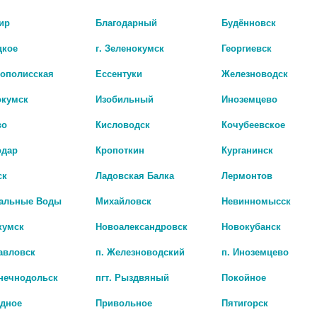
ок. При длительном применении
цена: 43 руб.
а и миоцитов стенок артерий резистивного
ир
Благодарный
Будённовск
едостаточности и замедляет развитие
БИО АГЛФ №13 г. 
ение ишемизированного миокард
цена: 43 руб.
цкое
г. Зеленокумск
Георгиевск
БИО АГЛФ №19 г. 
рополисская
Ессентуки
Железноводск
цена: 43 руб.
Показать все ..
окумск
Изобильный
Иноземцево
БИО АГЛФ №9 с. А
цена: 43 руб.
во
Кисловодск
Кочубеевское
одар
Кропоткин
Курганинск
ск
Ладовская Балка
Лермонтов
альные Воды
Михайловск
Невинномысск
кумск
Новоалександровск
Новокубанск
авловск
п. Железноводский
п. Иноземцево
лнечнодольск
пгт. Рыздвяный
Покойное
адное
Привольное
Пятигорск