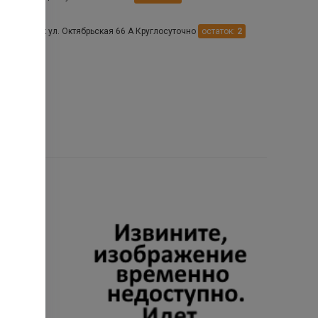
Будённовск ул. Октябрьская 66 А Круглосуточно
остаток:
2
Зеленокумск пл. Ленина д. 1а
остаток:
1
.
лександровское ул. Московская 2 Круглосуточно
остаток:
2