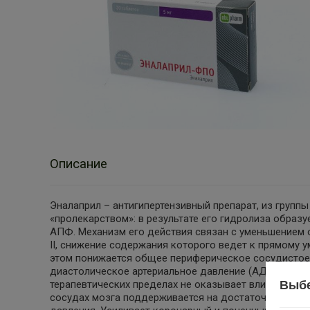
Описание
Эналаприл – антигипертензивный препарат, из групп
«пролекарством»: в результате его гидролиза образу
АПФ. Механизм его действия связан с уменьшением о
II, снижение содержания которого ведет к прямому
этом понижается общее периферическое сосудистое 
диастолическое артериальное давление (АД), пост –
Выбе
терапевтических пределах не оказывает влияния на
сосудах мозга поддерживается на достаточном уров