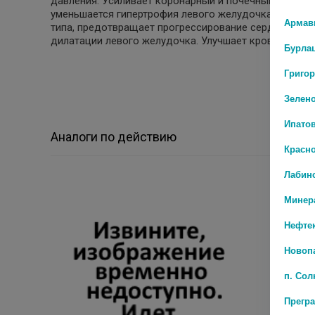
давления. Усиливает коронарный и почечный кровот
уменьшается гипертрофия левого желудочка миокард
Армав
типа, предотвращает прогрессирование сердечной н
дилатации левого желудочка. Улучшает кровоснабж
Бурла
Григо
Зелен
Ипато
Аналоги по действию
Красн
Лабин
Минер
Нефте
Новоп
п. Со
Прегр