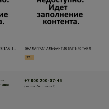
Э
НАЛАПРИЛ РЕНЕВАЛ 5МГ. №28 ТАБ. 1399
ЭНАЛАПРИЛ АЛЬФАКТИВ 5МГ N20 ТАБЛ
27
+7 800 200-07-45
мма
пании
(звонок бесплатный)