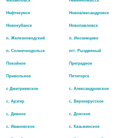
БИО АГЛФ №32 г. Ставрополь ул. 50 лет ВЛКСМ 16/8 Круглосуточно
Нефтекумск
Новоалександровск
остаток:
1
цена: 4 269 руб.
Новокубанск
Новопавловск
п. Железноводский
п. Иноземцево
п. Солнечнодольск
пгт. Рыздвяный
Покойное
Преградное
Привольное
Пятигорск
с Дмитриевское
с. Александровское
Показать все ...
с. Арзгир
с. Верхнерусское
с. Дивное
с. Донское
Популярные в разделе
с. Ивановское
с. Казьминское