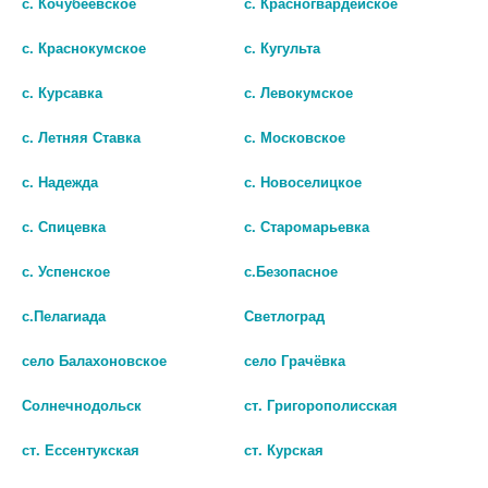
с. Кочубеевское
с. Красногвардейское
с. Краснокумское
с. Кугульта
с. Курсавка
с. Левокумское
с. Летняя Ставка
с. Московское
с. Надежда
с. Новоселицкое
с. Спицевка
с. Старомарьевка
БИ ВЕЛЛ ИРРИГАТОР Д/
ИРРИГАТОР CS-700 FLOW
с. Успенское
с.Безопасное
ПОЛОСТИ РТА WI-933 С
WHITE ПОРТАТИВНЫЙ
с.Пелагиада
Светлоград
АККУМ. 8НАСАД. [B.WELL]
3167
нет в наличии
село Балахоновское
село Грачёвка
В КОРЗИНУ
В КОРЗИНУ
Солнечнодольск
ст. Григорополисская
ст. Ессентукская
ст. Курская