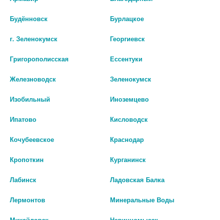
Производитель оставляет за собой право изменять внешний вид и
описание товара без предварительного уведомления.
Будённовск
Бурлацкое
г. Зеленокумск
Георгиевск
4269
Григорополисская
Ессентуки
Цены на сайте могут отличаться от цен в аптечных пунктах.
Окончательный расчет стоимости будет произведен при
Железноводск
Зеленокумск
оформлении заказа.
Изобильный
Иноземцево
В КОРЗИНУ
Ипатово
Кисловодск
Кочубеевское
Краснодар
Кропоткин
Курганинск
Описание
Лабинск
Ладовская Балка
Лермонтов
Минеральные Воды
Наличие в аптеках
Михайловск
Невинномысск