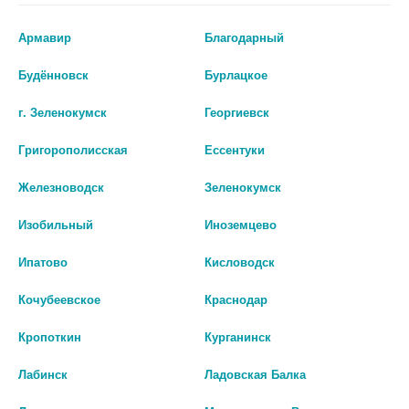
Армавир
Благодарный
Перед применением необходимо проконсультироваться
Будённовск
Бурлацкое
со специалистом.
г. Зеленокумск
Георгиевск
Производитель оставляет за собой право изменять внешний вид и
описание товара без предварительного уведомления.
Григорополисская
Ессентуки
936
Железноводск
Зеленокумск
Цены на сайте могут отличаться от цен в аптечных пунктах.
Изобильный
Иноземцево
Окончательный расчет стоимости будет произведен при
Ипатово
Кисловодск
оформлении заказа.
Кочубеевское
Краснодар
В КОРЗИНУ
Кропоткин
Курганинск
Лабинск
Ладовская Балка
Описание