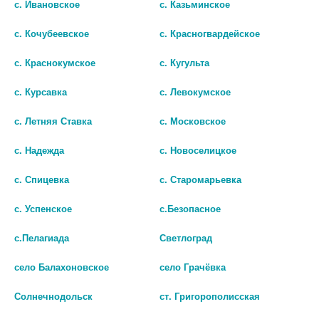
с. Ивановское
с. Казьминское
Популярные в разделе
с. Кочубеевское
с. Красногвардейское
с. Краснокумское
с. Кугульта
с. Курсавка
с. Левокумское
с. Летняя Ставка
с. Московское
с. Надежда
с. Новоселицкое
с. Спицевка
с. Старомарьевка
с. Успенское
с.Безопасное
с.Пелагиада
Светлоград
ИРРИГАТОР CS-700 FLOW
ИРРИГАТОР ПОРТАТИВНЫЙ
село Балахоновское
село Грачёвка
WHITE ПОРТАТИВНЫЙ
CS-3 PRO+ WHITE (БЕЛЫЙ)
Солнечнодольск
ст. Григорополисская
3167
4203