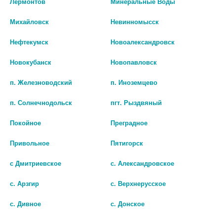
Лермонтов
Минеральные Воды
Михайловск
Невинномысск
Наличие в аптеках
Нефтекумск
Новоалександровск
Новокубанск
Новопавловск
БИО АГЛФ №78 ст. Суворовская ул. Левчишина 22
остаток:
1
цена: 936 руб.
п. Железноводский
п. Иноземцево
п. Солнечнодольск
пгт. Рыздвяный
Покойное
Преградное
Привольное
Пятигорск
с Дмитриевское
с. Александровское
с. Арзгир
с. Верхнерусское
Показать все ...
с. Дивное
с. Донское