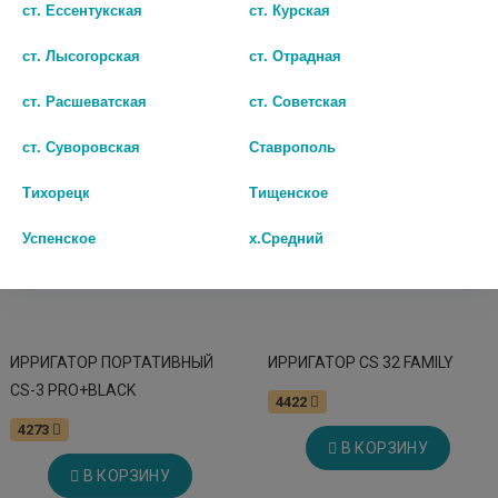
ст. Ессентукская
ст. Курская
В КОРЗИНУ
В КОРЗИНУ
ст. Лысогорская
ст. Отрадная
ст. Расшеватская
ст. Советская
ст. Суворовская
Ставрополь
Тихорецк
Тищенское
Успенское
х.Средний
ИРРИГАТОР ПОРТАТИВНЫЙ
ИРРИГАТОР CS 32 FAMILY
CS-3 PRO+BLACK
4422
4273
В КОРЗИНУ
В КОРЗИНУ