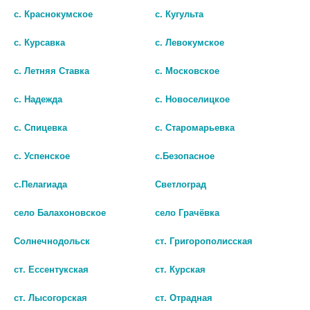
АНАТОМ. TOYS 6-18 БИРЮЗ. /
СИММЕТР. 0-6 МЕС. /АРТ.22/580/
с. Краснокумское
с. Кугульта
АРТ.23/257/ [CANPOL]
[CANPOL]
с. Курсавка
с. Левокумское
515 руб.
421 руб.
с. Летняя Ставка
с. Московское
шт
шт
с. Надежда
с. Новоселицкое
В КОРЗИНУ
В КОРЗИНУ
с. Спицевка
с. Старомарьевка
с. Успенское
с.Безопасное
с.Пелагиада
Светлоград
село Балахоновское
село Грачёвка
Солнечнодольск
ст. Григорополисская
ст. Ессентукская
ст. Курская
ст. Лысогорская
ст. Отрадная