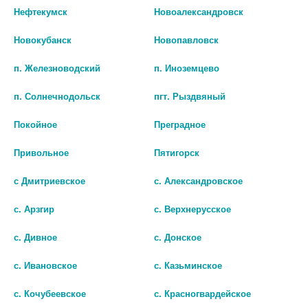
23/258_PIN
ЗЕЛЕНАЯ 6М+ 2589905
Нефтекумск
Новоалександровск
422 руб.
89 руб.
Новокубанск
Новопавловск
шт
шт
п. Железноводский
п. Иноземцево
В КОРЗИНУ
В КОРЗИНУ
п. Солнечнодольск
пгт. Рыздвяный
Покойное
Преградное
Привольное
Пятигорск
с Дмитриевское
с. Александровское
с. Арзгир
с. Верхнерусское
с. Дивное
с. Донское
с. Ивановское
с. Казьминское
с. Кочубеевское
с. Красногвардейское
КАНПОЛ ПУСТЫШКА СИЛИК.
КАНПОЛ ПУСТЫШКА СИЛИК.