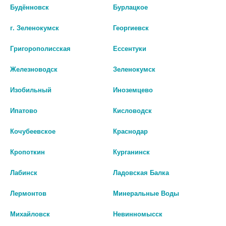
Будённовск
Бурлацкое
379 руб.
319 руб.
г. Зеленокумск
Георгиевск
шт
шт
Григорополисская
Ессентуки
В КОРЗИНУ
В КОРЗИНУ
Железноводск
Зеленокумск
Изобильный
Иноземцево
Ипатово
Кисловодск
Кочубеевское
Краснодар
Кропоткин
Курганинск
Лабинск
Ладовская Балка
Лермонтов
Минеральные Воды
КАНПОЛ ПУСТЫШКА СИЛИКОН
КРОШКА Я ПУСТЫШКА СИЛИК.
Михайловск
Невинномысск
СИММЕТ TOYS 18М+ РОЗ
ОРТОДОН КОЛПАЧОК БАНТИК