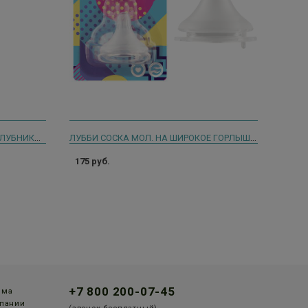
ПОМА ПРОРЕЗЫВАТЕЛЬ СИЛИК. КЛУБНИКА 4+ /АРТ.1613/
ЛУББИ СОСКА МОЛ. НА ШИРОКОЕ ГОРЛЫШКО L /АРТ.20158/ [LUBBY]
175 руб.
+7 800 200-07-45
мма
пании