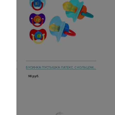
АВЕНТ СОСКА-ПУСТЫШКА СИЛИК. ULTRA AIR NIGHT Д/ДЕВ. 6-18МЕС. №2 /АРТ.SCF376/22/ [AVENT]
БУСИНКА ПУСТЫШКА ЛАТЕКС. С КОЛЬЦОМ КРУГЛАЯ 6-12МЕС. /АРТ.482/
98 руб.