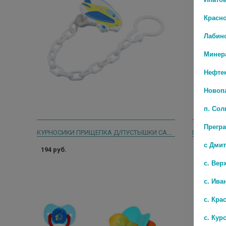
Красн
Лабин
Минер
Нефте
Новоп
п. Со
Прегр
КУРНОСИКИ ПРИЩЕПКА Д/ПУСТЫШКИ САМОЛЕТИК /АРТ.19586/
с Дми
194 руб.
224 руб.
с. Вер
с. Ива
с. Кра
с. Кур