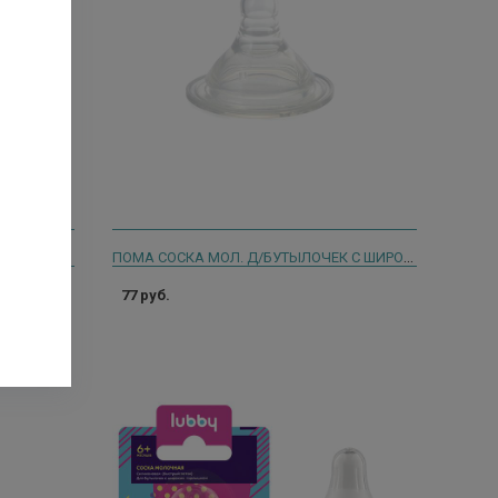
АВЕНТ СОСКА-ПУСТЫШКА СИЛИК. УЛЬТРА Д/МАЛЬЧ. 6-18МЕС. №2 /АРТ.SCF376/21/ [AVENT]
ПОМА СОСКА МОЛ. Д/БУТЫЛОЧЕК С ШИРОКИМ ГОРЛОМ Д/ГУСТОЙ КАШИ /АРТ.3111/
77 руб.