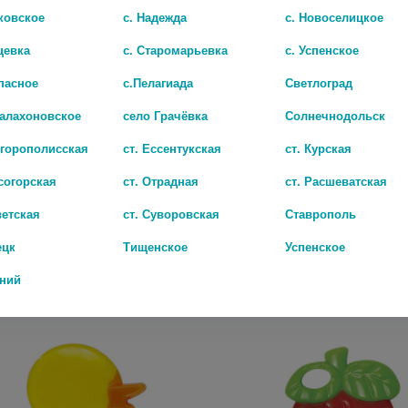
ковское
с. Надежда
с. Новоселицкое
цевка
с. Старомарьевка
с. Успенское
пасное
с.Пелагиада
Светлоград
Балахоновское
село Грачёвка
Солнечнодольск
игорополисская
ст. Ессентукская
ст. Курская
согорская
ст. Отрадная
ст. Расшеватская
БУСИНКА ПУСТЫШКА ЛАТ. С КОЛЬЦОМ КРУГЛАЯ /АРТ.480/
ветская
ст. Суворовская
Ставрополь
853 руб.
ецк
Тищенское
Успенское
дний