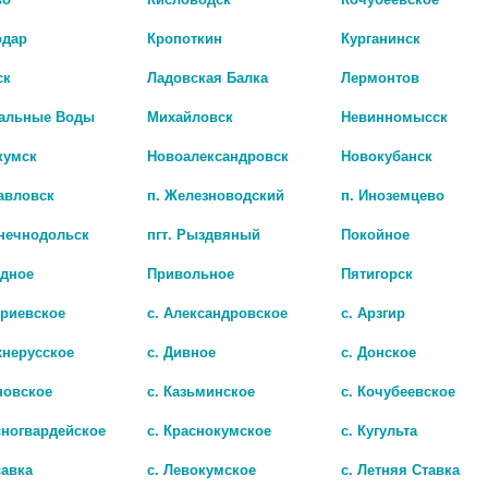
одар
Кропоткин
Курганинск
ск
Ладовская Балка
Лермонтов
альные Воды
Михайловск
Невинномысск
кумск
Новоалександровск
Новокубанск
авловск
п. Железноводский
п. Иноземцево
лнечнодольск
пгт. Рыздвяный
Покойное
адное
Привольное
Пятигорск
ПОМА СОСКА СИЛИК. СРЕДНИЙ ПОТОК №2 /АРТ.2511/
триевское
с. Александровское
с. Арзгир
828 руб.
хнерусское
с. Дивное
с. Донское
новское
с. Казьминское
с. Кочубеевское
сногвардейское
с. Краснокумское
с. Кугульта
савка
с. Левокумское
с. Летняя Ставка