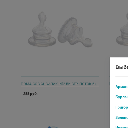
Выбе
ПОМА СОСКА СИЛИК. №2 БЫСТР. ПОТОК 6+ /АРТ.2011/
ПОМА СОСК
Армав
288 руб.
215 руб.
Бурла
Григо
Зелен
Ипато