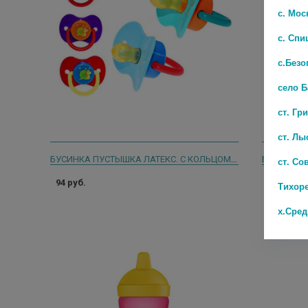
с. Мос
с. Спи
с.Безо
село 
ст. Гр
ст. Лы
БУСИНКА ПУСТЫШКА ЛАТЕКС. С КОЛЬЦОМ КРУГЛАЯ 0-6МЕС. /АРТ.482/
ст. Со
94 руб.
42 руб.
Тихор
х.Сре