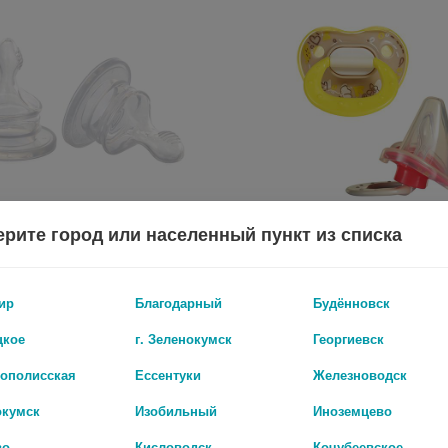
рите город или населенный пункт из списка
А СИЛИК.№2 0+ /АРТ.1811/
ир
Благодарный
Будённовск
252 руб.
цкое
г. Зеленокумск
Георгиевск
рополисская
Ессентуки
Железноводск
окумск
Изобильный
Иноземцево
во
Кисловодск
Кочубеевское