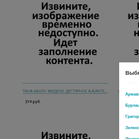
Выбе
ТАНА МЫЛО ЖИДКОЕ ДЕГТЯРНОЕ А/БАКТЕР. 280МЛ.
Армав
219 руб.
0 руб.
Бурла
Григо
Зелен
Ипато