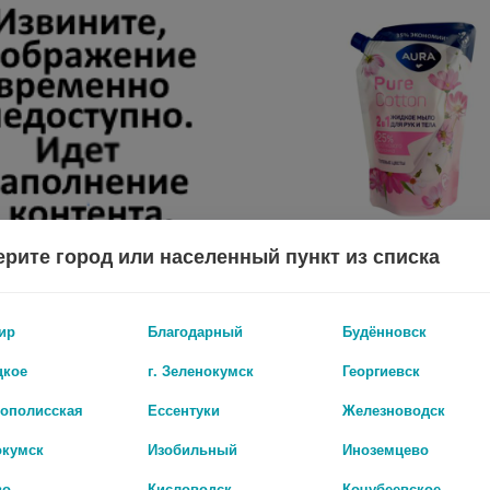
рите город или населенный пункт из списка
ONLY BIO ART&NATURAL МЫЛО Д/РУК НАТУРАЛЬНОЕ ПИТАТЕЛЬНОЕ МАСЛО ИРИСА И БУРБОНСКАЯ ВАНИЛЬ 420МЛ
ир
Благодарный
Будённовск
63 руб.
цкое
г. Зеленокумск
Георгиевск
рополисская
Ессентуки
Железноводск
окумск
Изобильный
Иноземцево
во
Кисловодск
Кочубеевское