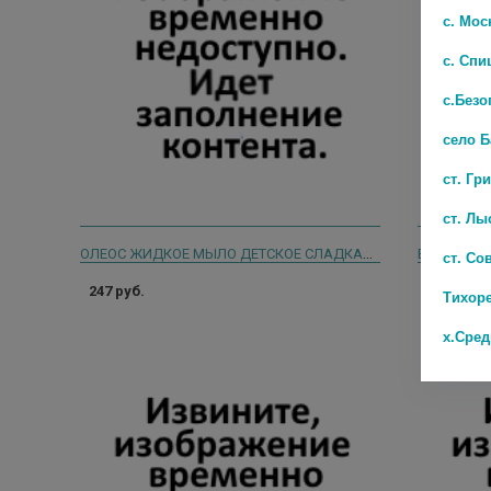
с. Мос
с. Спи
с.Безо
село 
ст. Гр
ст. Лы
ОЛЕОС ЖИДКОЕ МЫЛО ДЕТСКОЕ СЛАДКАЯ ДЫНЯ 3+ 310 МЛ 21872
ст. Со
247 руб.
159 руб.
Тихор
х.Сре