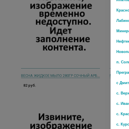
Красн
Лабин
Минер
Нефте
Новоп
п. Со
Прегр
ВЕСНА ЖИДКОЕ МЫЛО 280ГР СОЧНЫЙ АРБУЗ
с Дми
82 руб.
82 руб.
с. Вер
с. Ива
с. Кра
с. Кур