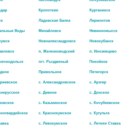
одар
Кропоткин
Курганинск
ск
Ладовская Балка
Лермонтов
альные Воды
Михайловск
Невинномысск
кумск
Новоалександровск
Новокубанск
авловск
п. Железноводский
п. Иноземцево
лнечнодольск
пгт. Рыздвяный
Покойное
адное
Привольное
Пятигорск
МЫЛО ЖИДКОЕ АЛОЕ И ОВСЯНОЕ МОЛОЧКО 280Г. /ВЕСНА/
триевское
с. Александровское
с. Арзгир
159 руб.
хнерусское
с. Дивное
с. Донское
новское
с. Казьминское
с. Кочубеевское
сногвардейское
с. Краснокумское
с. Кугульта
савка
с. Левокумское
с. Летняя Ставка