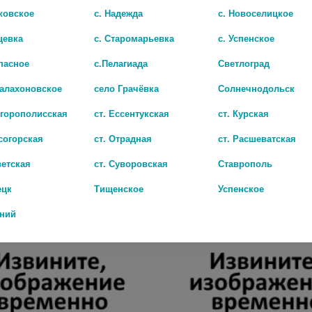
ковское
с. Надежда
с. Новоселицкое
цевка
с. Старомарьевка
с. Успенское
пасное
с.Пелагиада
Светлоград
Балахоновское
село Грачёвка
Солнечнодольск
игорополисская
ст. Ессентукская
ст. Курская
согорская
ст. Отрадная
ст. Расшеватская
ENZYMA LUMA ПАРФЮМИРОВАННОЕ ЖИДКОЕ МЫЛО 1Л МОЛОКО+МЁД
ветская
ст. Суворовская
Ставрополь
159 руб.
ецк
Тищенское
Успенское
дний