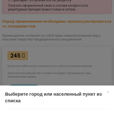
Препарат отпускается по рецепту.
Получить оформленный заказ в составе которого есть
рецептурный препарат можно только в аптеке.
Перед применением необходимо проконсультироваться
со специалистом.
Производитель оставляет за собой право изменять внешний вид и
описание товара без предварительного уведомления.
245
Цены на сайте могут отличаться от цен в аптечных пунктах.
Окончательный расчет стоимости будет произведен при
оформлении заказа.
В КОРЗИНУ
Выберите город или населенный пункт из
списка