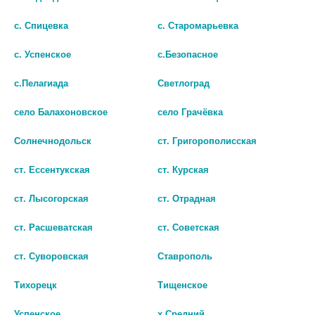
с. Спицевка
с. Старомарьевка
с. Успенское
с.Безопасное
с.Пелагиада
Светлоград
село Балахоновское
село Грачёвка
Солнечнодольск
ст. Григорополисская
ст. Ессентукская
ст. Курская
ст. Лысогорская
ст. Отрадная
ФЕНИЛЭФРИН-ОПТИК 2,5%
ФЕНИЛЭФРИН 2,5% 5МЛ.
5МЛ. ГЛ.КАПЛИ ФЛ./КАП.
ГЛ.КАПЛИ ФЛ./КАП.
ст. Расшеватская
ст. Советская
4320
281
ст. Суворовская
Ставрополь
268
В КОРЗИНУ
Тихорецк
Тищенское
В КОРЗИНУ
Успенское
х.Средний