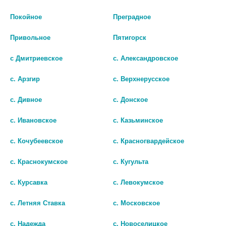
Покойное
Преградное
Привольное
Пятигорск
с Дмитриевское
с. Александровское
с. Арзгир
с. Верхнерусское
с. Дивное
с. Донское
с. Ивановское
с. Казьминское
с. Кочубеевское
с. Красногвардейское
МЕЗАТОН 1% 1МЛ. Р-Р Д/ИН.
ФЕНИЛЭФРИН-СЗ 2,5% 5МЛ.
с. Краснокумское
с. Кугульта
№10 АМП. /ДАЛЬХИМФАРМ/
ГЛ.КАПЛИ ФЛ./КАП. 8878
с. Курсавка
с. Левокумское
128
257
с. Летняя Ставка
с. Московское
В КОРЗИНУ
В КОРЗИНУ
с. Надежда
с. Новоселицкое