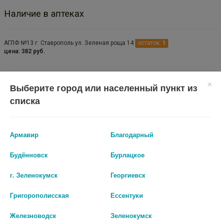
Наличие в аптеках
АГЛФ №13 г. Ставрополь ул. Зеленая роща 14
остаток:
1
цена: 382 руб.
Выберите город или населенный пункт из
списка
Армавир
Благодарный
Будённовск
Бурлацкое
Показать все ...
г. Зеленокумск
Георгиевск
Григорополисская
Ессентуки
Аналоги по действию
Железноводск
Зеленокумск