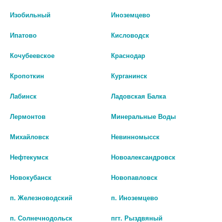
Изобильный
Иноземцево
Ипатово
Кисловодск
Кочубеевское
Краснодар
Кропоткин
Курганинск
Лабинск
Ладовская Балка
Лермонтов
Минеральные Воды
Михайловск
Невинномысск
Нефтекумск
Новоалександровск
СТЕЛФРИН 0,01/МЛ 1МЛ N10
МЕЗАТОН 1% 1МЛ. Р-Р Д/ИН.
АМП Р-Р Д/ИН
№10 АМП. /ДАЛЬХИМФАРМ/
Новокубанск
Новопавловск
2983
104
п. Железноводский
п. Иноземцево
123
В КОРЗИНУ
п. Солнечнодольск
пгт. Рыздвяный
В КОРЗИНУ