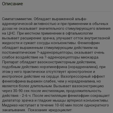
Описание
Симпатомиметик. Обладает выраженной альфа-
адренергической активностью и при применении в обычных
дозах не оказывает значительного стимулирующего влияния
на ЦНС. При местном применении в офтальмологии
вызывает расширение зрачка, улучшает отток внутриглазной
жидкости и сужает сосуды конъюнктивы. Фенилэфрин
обладает выраженным стимулирующим действием на
постсинаптические ?-адренорецепторы, оказывает очень
слабое воздействие на ?-адренорецепторы миокарда.
Препарат обладает вазоконстрикторным действием,
подобным действию норэпинефрина (норадреналина), при
этом у него практически отсутствует хронотропное и
инотропное действие на сердце. Вазопрессорный эффект
фенилэфрина выражен слабее, чем у норадреналина, но
является более длительным. Вызывает вазоконстрикцию
через 30-90 сек после инстилляции, продолжительность
действия - 2-6 ч. После инстилляции фенилэфрин сокращает
дилататор зрачка и гладкие мышцы артериол конъюнктивы.
Мидриаз наступает в течение 10-60 мин после однократного
закапывания. Показания: иридоциклит: