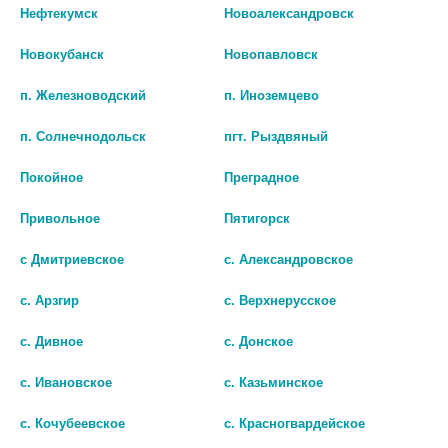
Нефтекумск
Новоалександровск
Новокубанск
Новопавловск
п. Железноводский
п. Иноземцево
БРИНЗОЛОЛ ДУО 0,01+0,005/
БРИНЗОПТ ПЛЮС КАПЛИ ГЛ.
п. Солнечнодольск
пгт. Рыздвяный
МЛ 5МЛ ФЛАК/КАП КАПЛИ
10МГ/МЛ+5МГ/МЛ ФЛ. 5МЛ
Покойное
Преградное
ГЛАЗНЫЕ
1085
955
Привольное
Пятигорск
В КОРЗИНУ
В КОРЗИНУ
с Дмитриевское
с. Александровское
с. Арзгир
с. Верхнерусское
с. Дивное
с. Донское
с. Ивановское
с. Казьминское
с. Кочубеевское
с. Красногвардейское