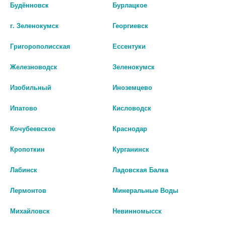
Будённовск
Бурлацкое
цена: 955 руб.
г. Зеленокумск
Георгиевск
Григорополисская
Ессентуки
Железноводск
Зеленокумск
Показать все ...
Изобильный
Иноземцево
Ипатово
Кисловодск
Аналоги по действию
Кочубеевское
Краснодар
Кропоткин
Курганинск
Лабинск
Ладовская Балка
Лермонтов
Минеральные Воды
Михайловск
Невинномысск