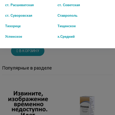
ст. Расшеватская
ст. Советская
ст. Суворовская
Ставрополь
АЗАРГА 5МЛ. КАПЛИ Д/ГЛАЗ
Тихорецк
Тищенское
ФЛ./КАП. 5655
Успенское
х.Средний
1654
В КОРЗИНУ
Популярные в разделе