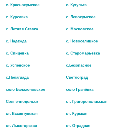
с. Краснокумское
с. Кугульта
с. Курсавка
с. Левокумское
с. Летняя Ставка
с. Московское
БРИНАРГА 1%+0,5% 5МЛ. №1
АЗАРГА. КАПЛИ ГЛАЗ ФЛ-
с. Надежда
с. Новоселицкое
ФЛ. КАПЛИ ГЛАЗНЫЕ 0277
КАП 5МЛ 1466
с. Спицевка
с. Старомарьевка
1192
1477
с. Успенское
с.Безопасное
В КОРЗИНУ
В КОРЗИНУ
с.Пелагиада
Светлоград
село Балахоновское
село Грачёвка
Солнечнодольск
ст. Григорополисская
ст. Ессентукская
ст. Курская
ст. Лысогорская
ст. Отрадная