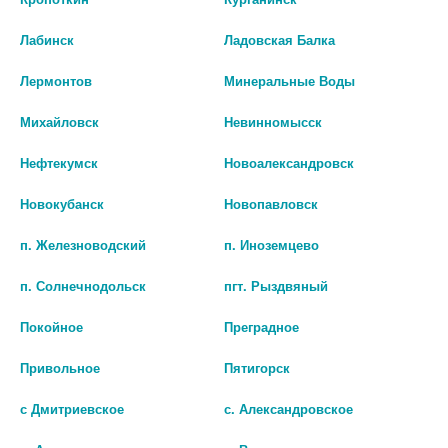
шт
шт
Лабинск
Ладовская Балка
В КОРЗИНУ
В КОРЗИНУ
Лермонтов
Минеральные Воды
Михайловск
Невинномысск
Нефтекумск
Новоалександровск
Новокубанск
Новопавловск
п. Железноводский
п. Иноземцево
п. Солнечнодольск
пгт. Рыздвяный
Покойное
Преградное
Привольное
Пятигорск
СИГНИЦЕФ 0,5% 5МЛ. №1 ФЛ.-
ОФТОЛИК 10МЛ. ГЛ.КАПЛИ ФЛ./
КАП. 0062
КАП.
с Дмитриевское
с. Александровское
221 руб.
791 руб.