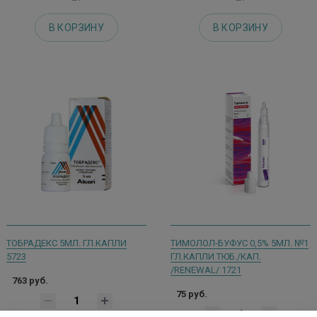
В КОРЗИНУ
В КОРЗИНУ
ТОБРАДЕКС 5МЛ. ГЛ.КАПЛИ
ТИМОЛОЛ-БУФУС 0,5% 5МЛ. №1
5723
ГЛ.КАПЛИ ТЮБ./КАП.
/RENEWAL/ 1721
763 руб.
75 руб.
шт