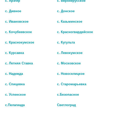
с. Арзгир
с. Верхнерусское
шт
шт
с. Дивное
с. Донское
В КОРЗИНУ
В КОРЗИНУ
с. Ивановское
с. Казьминское
с. Кочубеевское
с. Красногвардейское
с. Краснокумское
с. Кугульта
с. Курсавка
с. Левокумское
с. Летняя Ставка
с. Московское
с. Надежда
с. Новоселицкое
с. Спицевка
с. Старомарьевка
с. Успенское
с.Безопасное
ОПАТАНОЛ 0,1% 5МЛ. ГЛ.КАПЛИ
ОКУМЕД 0,5% 5МЛ. ГЛ.КАПЛИ
ФЛ.
59 руб.
с.Пелагиада
Светлоград
765 руб.