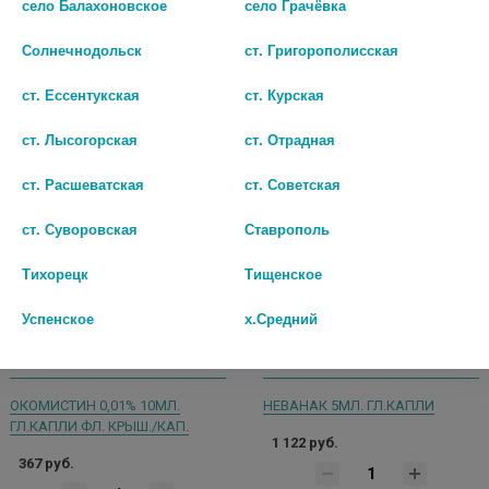
село Балахоновское
село Грачёвка
шт
шт
Солнечнодольск
ст. Григорополисская
В КОРЗИНУ
В КОРЗИНУ
ст. Ессентукская
ст. Курская
ст. Лысогорская
ст. Отрадная
ст. Расшеватская
ст. Советская
ст. Суворовская
Ставрополь
Тихорецк
Тищенское
Успенское
х.Средний
ОКОМИСТИН 0,01% 10МЛ.
НЕВАНАК 5МЛ. ГЛ.КАПЛИ
ГЛ.КАПЛИ ФЛ. КРЫШ./КАП.
1 122 руб.
367 руб.