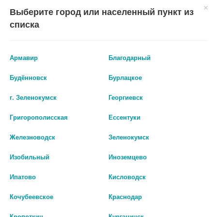
шт
Выберите город или населенный пункт из
В КОРЗИНУ
списка
В КОРЗИНУ
Армавир
Благодарный
Будённовск
Бурлацкое
г. Зеленокумск
Георгиевск
Григорополисская
Ессентуки
Железноводск
Зеленокумск
Изобильный
Иноземцево
ТЕТРАЦИКЛИНОВАЯ 1% 3Г.
ТАУФОН 4% 10МЛ. ГЛ.КАПЛИ
Ипатово
Кисловодск
ГЛ.МАЗЬ /ТАТХИМФАРМ/ 3399
ФЛ./КАП./ФАРМСТАНДАРТ/
3917
Кочубеевское
Краснодар
53 руб.
167 руб.
Кропоткин
Курганинск