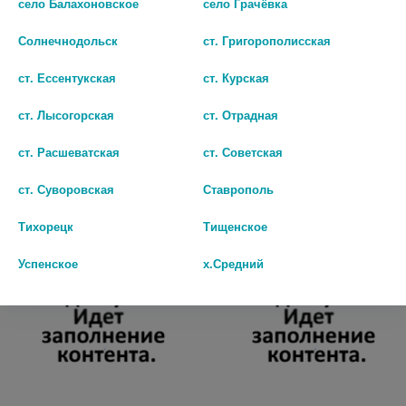
село Балахоновское
село Грачёвка
КАМЕЛИЯ/ 0860
Солнечнодольск
ст. Григорополисская
166
ст. Ессентукская
ст. Курская
В КОРЗИНУ
ст. Лысогорская
ст. Отрадная
Популярные в разделе
ст. Расшеватская
ст. Советская
ст. Суворовская
Ставрополь
Тихорецк
Тищенское
Успенское
х.Средний