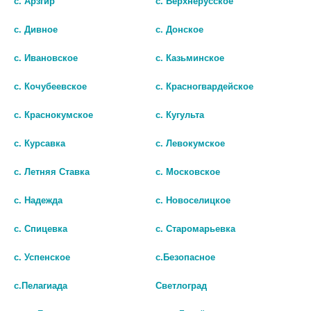
с. Арзгир
с. Верхнерусское
ЭКСТРАКТ ЖИДКИЙ 25МЛ. /
ЭКСТРАКТ ЖИДКИЙ 25МЛ. /
БИО АГЛФ №38 г. Ессентуки ул. Октябрьская 442 А
остаток:
1
БЭГРИФ/ 1462
БЭГРИФ/ 2032
цена: 149 руб.
с. Дивное
с. Донское
63
73
БИО АГЛФ №45 г. Ставрополь пр-д Черняховского 2А
остаток:
1
с. Ивановское
с. Казьминское
цена: 149 руб.
В КОРЗИНУ
В КОРЗИНУ
БИО АГЛФ №50 г. Солнечнодольск ул. Энергетиков 11
остаток:
2
с. Кочубеевское
с. Красногвардейское
цена: 149 руб.
с. Краснокумское
с. Кугульта
БИО АГЛФ №99 г.Ставрополь пр. Кулакова 35
остаток:
3
цена: 149 руб.
с. Курсавка
с. Левокумское
с. Летняя Ставка
с. Московское
с. Надежда
с. Новоселицкое
с. Спицевка
с. Старомарьевка
с. Успенское
с.Безопасное
с.Пелагиада
Светлоград
ПЕРЦА ВОДЯНОГО
ЭКСТРАКТ ЖИДКИЙ 25МЛ. /