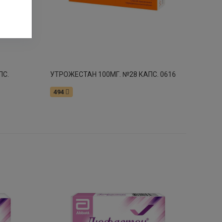
ПС.
УТРОЖЕСТАН 100МГ. №28 КАПС. 0616
494