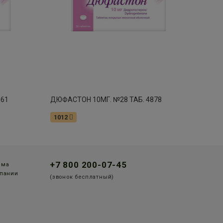
861
ДЮФАСТОН 10МГ. №28 ТАБ. 4878
1012
+7 800 200-07-45
мма
пании
(звонок бесплатный)