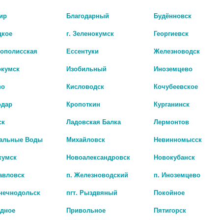
х дозах ускоряет, а в больших - подавляет
БИО АГЛФ № 173 г
ьшает азотемию, увеличивает выведение
цена: 371 руб.
ир
Благодарный
Будённовск
а ацинусов молочных желез и индуцирует
ометрия. Показания: • бесплодие
БИО АГЛФ №138 г.
цкое
г. Зеленокумск
Георгиевск
цена: 371 руб.
рополисская
Ессентуки
Железноводск
БИО АГЛФ №3 г. С
Показать все ..
цена: 371 руб.
окумск
Изобильный
Иноземцево
БИО АГЛФ №89 г. 
во
Кисловодск
Кочубеевское
цена: 371 руб.
одар
Кропоткин
Курганинск
ск
Ладовская Балка
Лермонтов
альные Воды
Михайловск
Невинномысск
кумск
Новоалександровск
Новокубанск
авловск
п. Железноводский
п. Иноземцево
лнечнодольск
пгт. Рыздвяный
Покойное
адное
Привольное
Пятигорск