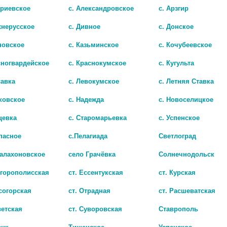
триевское
с. Александровское
с. Арзгир
хнерусское
с. Дивное
с. Донское
новское
с. Казьминское
с. Кочубеевское
сногвардейское
с. Краснокумское
с. Кугульта
савка
с. Левокумское
с. Летняя Ставка
Н 100МГ. №30 КАПС. 5453
ИПРОЖИН 100МГ. №30 КАПС. 4
ковское
с. Надежда
с. Новоселицкое
377
цевка
с. Старомарьевка
с. Успенское
пасное
с.Пелагиада
Светлоград
Балахоновское
село Грачёвка
Солнечнодольск
игорополисская
ст. Ессентукская
ст. Курская
согорская
ст. Отрадная
ст. Расшеватская
ветская
ст. Суворовская
Ставрополь
ецк
Тищенское
Успенское