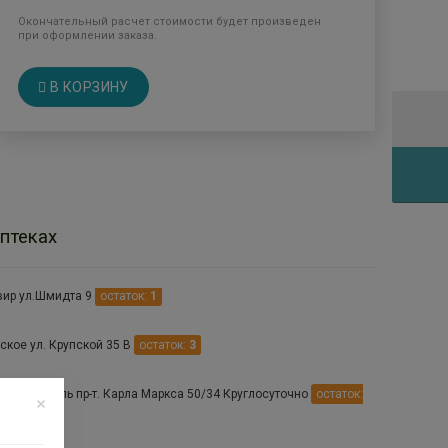
Окончательный расчет стоимости будет произведен
при оформлении заказа.
В КОРЗИНУ
птеках
ир ул.Шмидта 9
остаток:
1
ское ул. Крупской 35 В
остаток:
3
 Ставрополь пр-т. Карла Маркса 50/34 Круглосуточно
остаток: