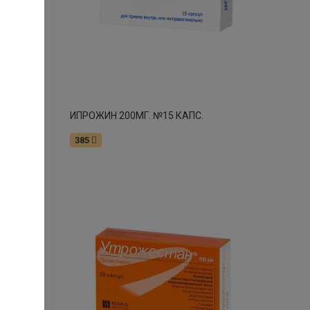
946
ИПРОЖИН 200МГ. №15 КАПС.
385