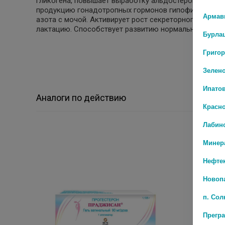
гликогена, повышает выработку альдостерона: в малы
продукцию гонадотропных гормонов гипофиза: умен
Армав
азота с мочой. Активирует рост секреторного отдел
лактацию. Способствует развитию нормального энд
Бурла
Григо
Зелен
Ипато
Аналоги по действию
Красн
Лабин
Минер
Нефте
Новоп
п. Со
Прегр