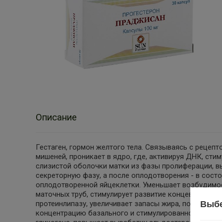
Описание
Гестаген, гормон желтого тела. Связываясь с рецепт
мишеней, проникает в ядро, где, активируя ДНК, сти
слизистой оболочки матки из фазы пролиферации, 
секреторную фазу, а после оплодотворения - в сост
оплодотворенной яйцеклетки. Уменьшает возбудимос
маточных труб, стимулирует развитие концевых эле
Выбе
протеинлипазу, увеличивает запасы жира, повышает 
концентрацию базального и стимулированного инсул