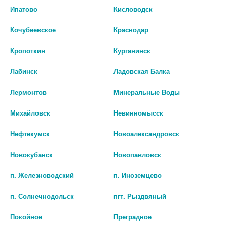
Ипатово
Кисловодск
Кочубеевское
Краснодар
Кропоткин
Курганинск
Лабинск
Ладовская Балка
Лермонтов
Минеральные Воды
Михайловск
Невинномысск
ЛИПОЕВАЯ К-ТА 25МГ. №50
ЛИПОЕВАЯ К-ТА 25МГ. №50
Нефтекумск
Новоалександровск
ТАБ. /МАРБИОФАРМ/
ТАБ. П/О /УРАЛБИОФАРМ/
55
62
Новокубанск
Новопавловск
В КОРЗИНУ
В КОРЗИНУ
п. Железноводский
п. Иноземцево
п. Солнечнодольск
пгт. Рыздвяный
Покойное
Преградное