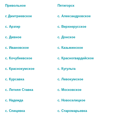
Привольное
Пятигорск
с Дмитриевское
с. Александровское
с. Арзгир
с. Верхнерусское
с. Дивное
с. Донское
с. Ивановское
с. Казьминское
ТИОЛЕПТА Р-Р Д/ИНФ. 12МГ/
ТИОЛЕПТА 300МГ. №30 ТАБ.
с. Кочубеевское
с. Красногвардейское
МЛ ФЛ. 50МЛ №1 (В К-ТЕ С
П/О /КАНОНФАРМА/ 0853
ПОДВЕС.СВЕТОЗАЩ.
с. Краснокумское
с. Кугульта
389
ФУТЛЯРОМ)
с. Курсавка
с. Левокумское
В КОРЗИНУ
204
с. Летняя Ставка
с. Московское
В КОРЗИНУ
с. Надежда
с. Новоселицкое
с. Спицевка
с. Старомарьевка