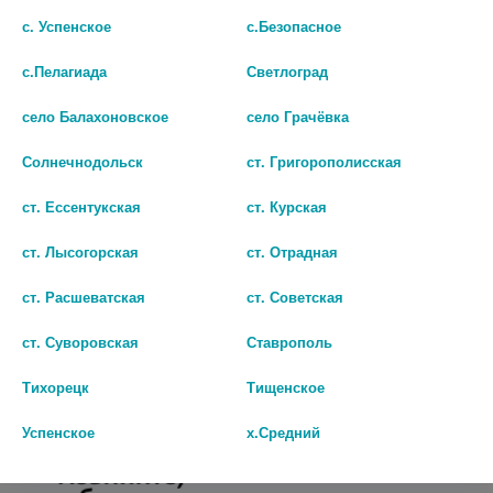
с. Успенское
с.Безопасное
с.Пелагиада
Светлоград
село Балахоновское
село Грачёвка
Солнечнодольск
ст. Григорополисская
ст. Ессентукская
ст. Курская
ст. Лысогорская
ст. Отрадная
ОКТОЛИПЕН 300МГ. №30
ТИОКТОВАЯ К-ТА -ВИАЛ
КАПС.
300МГ. №30 ТАБ. П/П/О 2743
ст. Расшеватская
ст. Советская
393
412
ст. Суворовская
Ставрополь
В КОРЗИНУ
В КОРЗИНУ
Тихорецк
Тищенское
Успенское
х.Средний